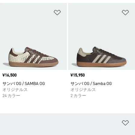
ほしいものリストに追加
ほ
価格
¥16,500
価格
¥15,950
サンバ OG / SAMBA OG
サンバ OG / Samba OG
オリジナルス
オリジナルス
24 カラー
2 カラー
ほ