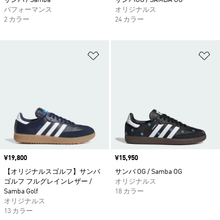
サンバ / Samba
サンバOG / SAMBA OG
パフォーマンス
オリジナルス
2 カラー
24 カラー
ほしいものリストに追加
ほ
価格
¥19,800
価格
¥15,950
【オリジナルスゴルフ】サンバ
サンバ OG / Samba OG
ゴルフ フルグレインレザー /
オリジナルス
Samba Golf
18 カラー
オリジナルス
13 カラー