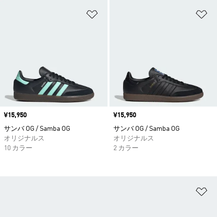
ほしいものリストに追加
ほ
価格
¥15,950
価格
¥15,950
サンバ OG / Samba OG
サンバ OG / Samba OG
オリジナルス
オリジナルス
10 カラー
2 カラー
ほ