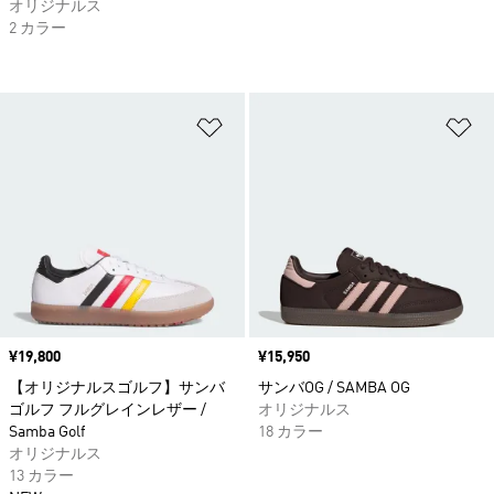
オリジナルス
2 カラー
ほしいものリストに追加
ほ
価格
¥19,800
価格
¥15,950
【オリジナルスゴルフ】サンバ
サンバOG / SAMBA OG
ゴルフ フルグレインレザー /
オリジナルス
Samba Golf
18 カラー
オリジナルス
13 カラー