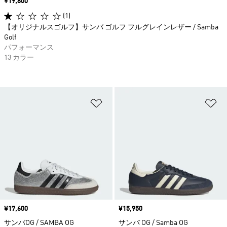
価格
¥19,800
(1)
【オリジナルスゴルフ】サンバ ゴルフ フルグレインレザー / Samba
Golf
パフォーマンス
13 カラー
ほしいものリストに追加
ほ
価格
¥17,600
価格
¥15,950
サンバOG / SAMBA OG
サンバ OG / Samba OG