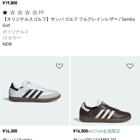
価格
¥19,800
(1)
【オリジナルスゴルフ】サンバ ゴルフ フルグレインレザー / Samba
Golf
オリジナルス
13 カラー
NEW
ほしいものリストに追加
ほ
価格
¥14,300
価格
¥16,500
adiClub会員限定