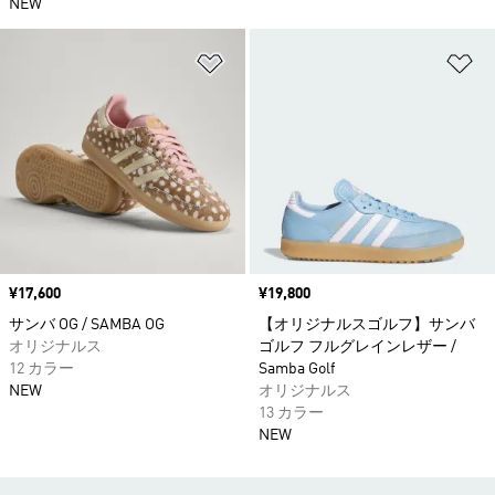
NEW
ほしいものリストに追加
ほ
価格
¥17,600
価格
¥19,800
サンバ OG / SAMBA OG
【オリジナルスゴルフ】サンバ
オリジナルス
ゴルフ フルグレインレザー /
12 カラー
Samba Golf
NEW
オリジナルス
13 カラー
NEW