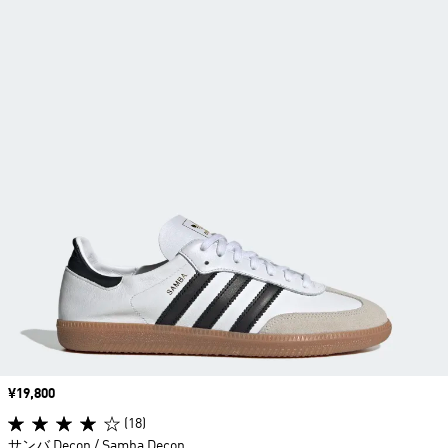
価格
¥19,800
(18)
サンバ Decon / Samba Decon