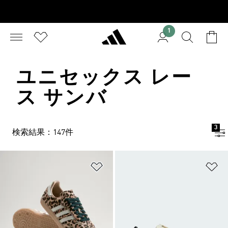
1
ユニセックス レー
ス サンバ
3
検索結果：147件
ほしいものリストに追加
ほ