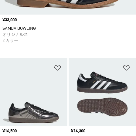
価格
¥33,000
SAMBA BOWLING
オリジナルス
2 カラー
ほしいものリストに追加
ほ
価格
¥16,500
価格
¥14,300