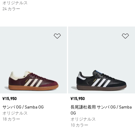
オリジナルス
24 カラー
ほしいものリストに追加
ほ
価格
¥15,950
価格
¥15,950
サンバ OG / Samba OG
長尾謙杜着用 サンバ OG / Samba
オリジナルス
OG
18 カラー
オリジナルス
10 カラー