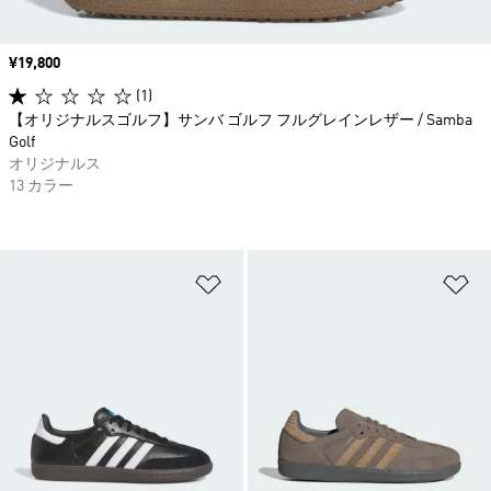
価格
¥19,800
(1)
【オリジナルスゴルフ】サンバ ゴルフ フルグレインレザー / Samba
Golf
オリジナルス
13 カラー
ほしいものリストに追加
ほ