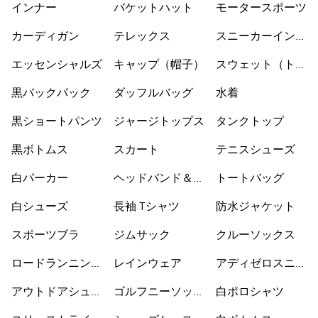
インナー
バケットハット
モータースポーツ
カーディガン
テレックス
スニーカーインソ
ックス
エッセンシャルズ
キャップ（帽子）
スウェット（トレ
ーナー）
黒バックパック
ダッフルバッグ
水着
黒ショートパンツ
ジャージトップス
タンクトップ
黒ボトムス
スカート
テニスシューズ
白パーカー
ヘッドバンド＆バ
トートバッグ
イザー
白シューズ
長袖 Tシャツ
防水ジャケット
スポーツブラ
ジムサック
クルーソックス
ロードランニング
レインウェア
アディゼロスニー
シューズ
カー
アウトドアシュー
ゴルフニーソック
白ポロシャツ
ズ
ス