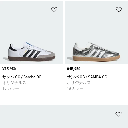
ほしいものリストに追加
ほ
価格
¥15,950
価格
¥15,950
サンバ OG / Samba OG
サンバ OG / SAMBA OG
オリジナルス
オリジナルス
10 カラー
18 カラー
ほ