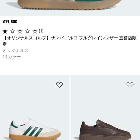
価格
¥19,800
(1)
【オリジナルスゴルフ】サンバ ゴルフ フルグレインレザー 直営店限
定
オリジナルス
13 カラー
ほしいものリストに追加
ほ