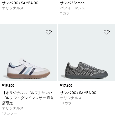
サンバ OG / SAMBA OG
サンバ / Samba
オリジナルス
パフォーマンス
2 カラー
ほしいものリストに追加
ほ
価格
¥19,800
価格
¥17,600
【オリジナルスゴルフ】サンバ
サンバ OG / SAMBA OG
ゴルフ フルグレインレザー 直営
オリジナルス
店限定
10 カラー
オリジナルス
13 カラー