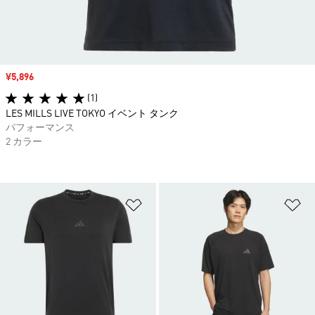
セール価格
¥5,896
(1)
LES MILLS LIVE TOKYO イベント タンク
パフォーマンス
2 カラー
ほしいものリストに追加
ほ