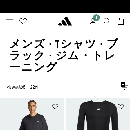
1
メンズ · Tシャツ · ブ
ラック · ジム・トレ
ーニング
4
検索結果：22件
ほしいものリストに追加
ほ