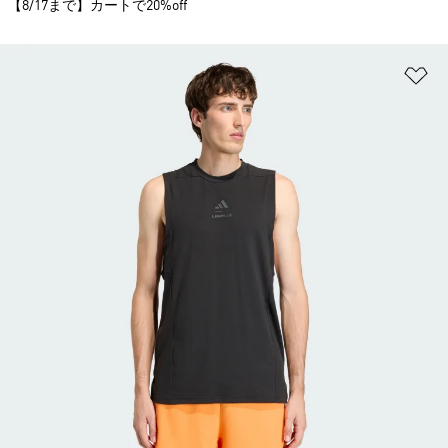
【8/17まで】カートで20%off
ほ