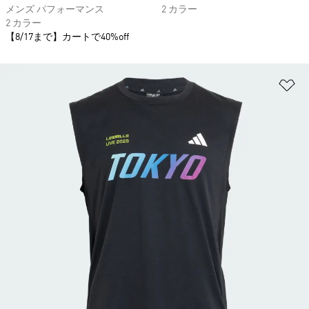
メンズ パフォーマンス
2 カラー
2 カラー
【8/17まで】カートで40%off
ほ