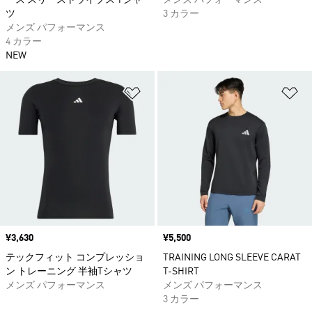
ース スリーストライプス Tシャ
メンズ パフォーマンス
ツ
3 カラー
メンズ パフォーマンス
4 カラー
NEW
ほしいものリストに追加
ほ
価格
¥3,630
価格
¥5,500
テックフィット コンプレッショ
TRAINING LONG SLEEVE CARAT
ン トレーニング 半袖Tシャツ
T-SHIRT
メンズ パフォーマンス
メンズ パフォーマンス
3 カラー