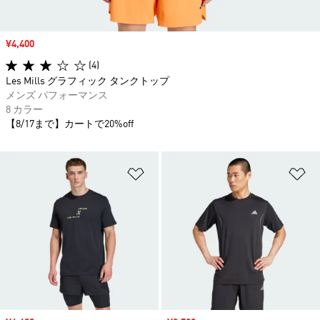
セール価格
¥4,400
(4)
Les Mills グラフィック タンクトップ
メンズ パフォーマンス
8 カラー
【8/17まで】カートで20%off
ほしいものリストに追加
ほ