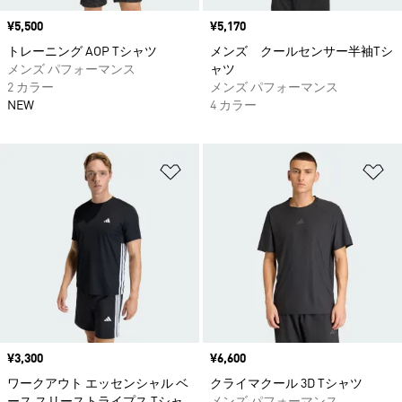
価格
¥5,500
価格
¥5,170
トレーニング AOP Tシャツ
メンズ クールセンサー半袖Tシ
メンズ パフォーマンス
ャツ
2 カラー
メンズ パフォーマンス
NEW
4 カラー
ほしいものリストに追加
ほ
価格
¥3,300
価格
¥6,600
ワークアウト エッセンシャル ベ
クライマクール 3D Tシャツ