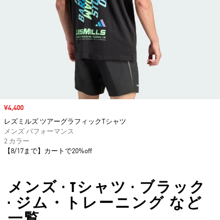
セール価格
¥4,400
レズミルズ ツアーグラフィックTシャツ
メンズ パフォーマンス
2 カラー
【8/17まで】カートで20%off
メンズ • Tシャツ • ブラック
• ジム・トレーニング など
一覧