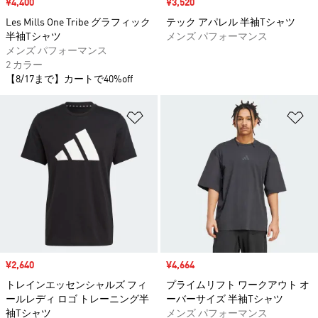
セール価格
¥4,400
セール価格
¥3,520
Les Mills One Tribe グラフィック
テック アパレル 半袖Tシャツ
半袖Tシャツ
メンズ パフォーマンス
メンズ パフォーマンス
2 カラー
【8/17まで】カートで40%off
ほしいものリストに追加
ほ
セール価格
¥2,640
セール価格
¥4,664
トレインエッセンシャルズ フィ
プライムリフト ワークアウト オ
ールレディ ロゴ トレーニング半
ーバーサイズ 半袖Tシャツ
袖Tシャツ
メンズ パフォーマンス