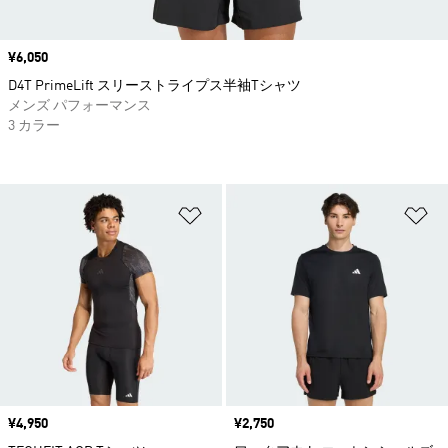
価格
¥6,050
D4T PrimeLift スリーストライプス半袖Tシャツ
メンズ パフォーマンス
3 カラー
ほしいものリストに追加
ほ
価格
¥4,950
価格
¥2,750