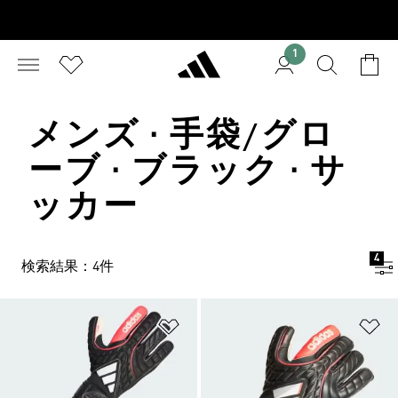
1
メンズ · 手袋/グロ
ーブ · ブラック · サ
ッカー
4
検索結果：4件
ほしいものリストに追加
ほ