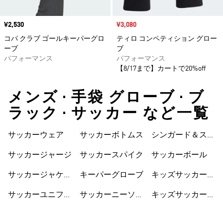
価格
¥2,530
セール価格
¥3,080
コパ クラブ ゴールキーパーグロ
ティロ コンペティション グロー
ーブ
ブ
パフォーマンス
パフォーマンス
【8/17まで】カートで20%off
メンズ • 手袋 グローブ • ブ
ラック • サッカー など一覧
サッカーウェア
サッカーボトムス
シンガード＆スト
ラップ
サッカージャージ
サッカースパイク
サッカーボール
サッカージャケッ
キーパーグローブ
キッズサッカーウ
ト
ェア
サッカーユニフォ
サッカーニーソッ
キッズサッカーシ
ーム
クス
ューズ