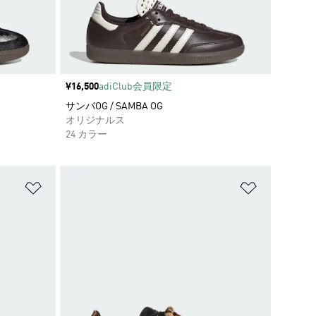
価格
¥16,500
adiClub会員限定
サンバOG / SAMBA OG
オリジナルス
24 カラー
ほしいものリストに追加
ほしいもの