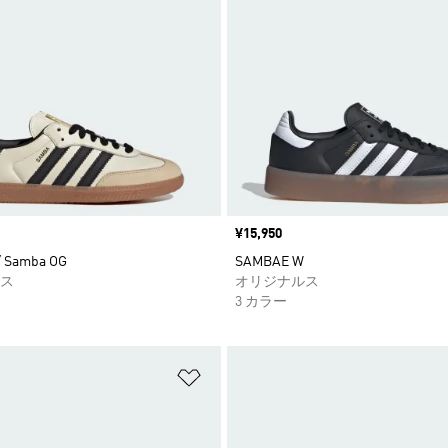
価格
¥15,950
 Samba OG
SAMBAE W
ス
オリジナルス
3 カラー
ストに追加
ほしいものリストに追加