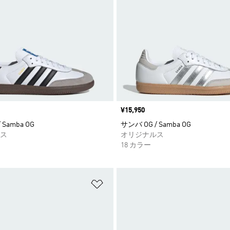
価格
¥15,950
 Samba OG
サンバ OG / Samba OG
ス
オリジナルス
18 カラー
ストに追加
ほしいものリストに追加