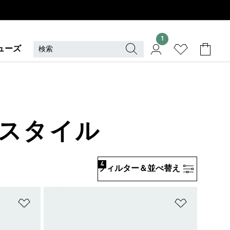
1
ューズ
イフスタイル
4
フィルター＆並べ替え
ほしいものリストに追加
ほしいもの