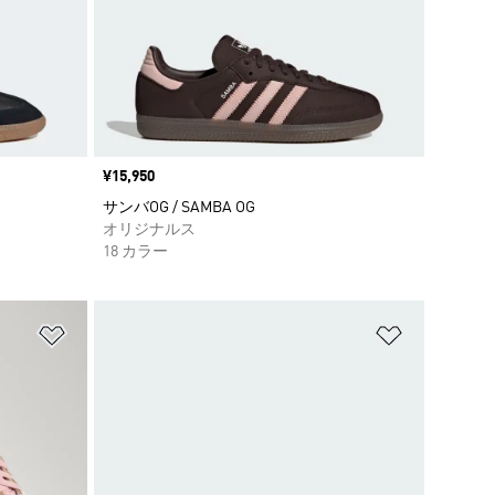
価格
¥15,950
サンバOG / SAMBA OG
オリジナルス
18 カラー
ほしいものリストに追加
ほしいもの