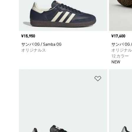
価格
¥15,950
価格
¥17,600
サンバ OG / Samba OG
サンバ OG /
オリジナルス
オリジナル
12 カラー
NEW
ほしいものリ