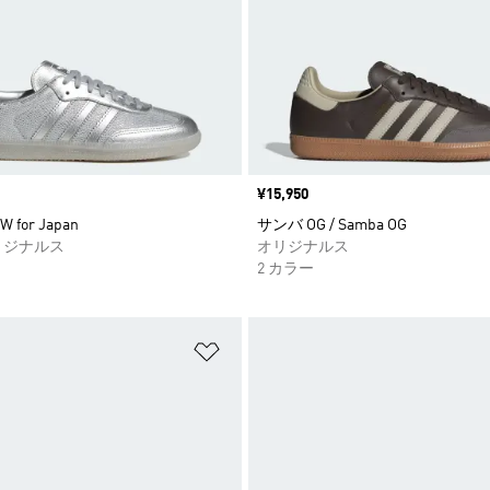
価格
¥15,950
W for Japan
サンバ OG / Samba OG
リジナルス
オリジナルス
2 カラー
ストに追加
ほしいものリストに追加