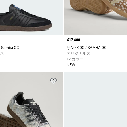
価格
¥17,600
 Samba OG
サンバ OG / SAMBA OG
ス
オリジナルス
12 カラー
NEW
ストに追加
ほしいものリストに追加