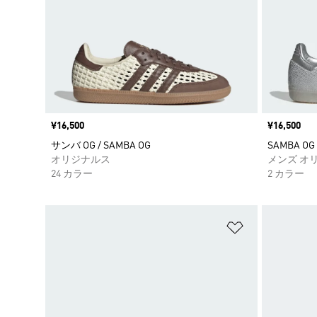
価格
¥16,500
価格
¥16,500
サンバ OG / SAMBA OG
SAMBA OG 
オリジナルス
メンズ オ
24 カラー
2 カラー
ほしいものリ