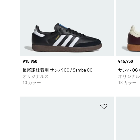
価格
¥15,950
価格
¥15,950
長尾謙杜着用 サンバ OG / Samba OG
サンバ OG /
オリジナルス
オリジナル
10 カラー
18 カラー
ほしいものリ