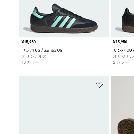
価格
¥15,950
価格
¥15,950
サンバ OG / Samba OG
サンバ OG /
オリジナルス
オリジナル
10 カラー
2 カラー
ほしいものリ