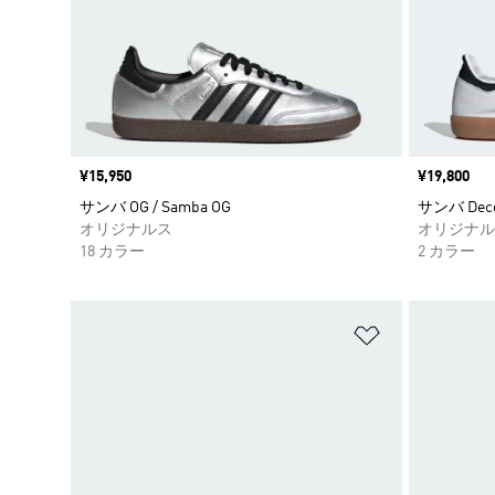
価格
¥15,950
価格
¥19,800
サンバ OG / Samba OG
サンバ Decon
オリジナルス
オリジナル
18 カラー
2 カラー
ほしいものリ