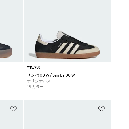
価格
¥15,950
サンバ OG W / Samba OG W
オリジナルス
18 カラー
ほしいものリストに追加
ほしいもの