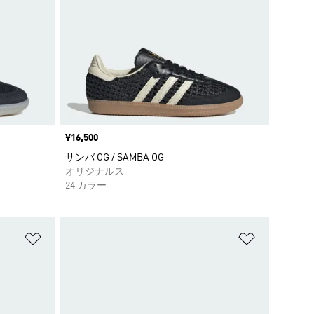
価格
¥16,500
サンバ OG / SAMBA OG
オリジナルス
24 カラー
ほしいものリストに追加
ほしいもの