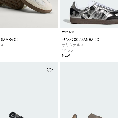
価格
¥17,600
 SAMBA OG
サンバ OG / SAMBA OG
ス
オリジナルス
12 カラー
NEW
ストに追加
ほしいものリストに追加