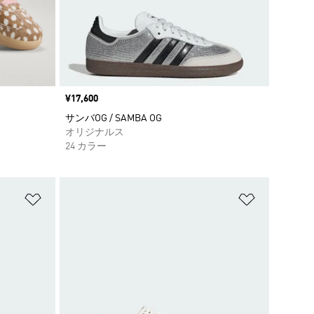
価格
¥17,600
サンバOG / SAMBA OG
オリジナルス
24 カラー
ほしいものリストに追加
ほしいもの