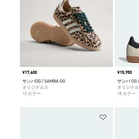
価格
¥17,600
価格
¥15,950
サンバOG / SAMBA OG
サンバ OG /
オリジナルス
オリジナル
12 カラー
18 カラー
ほしいものリ