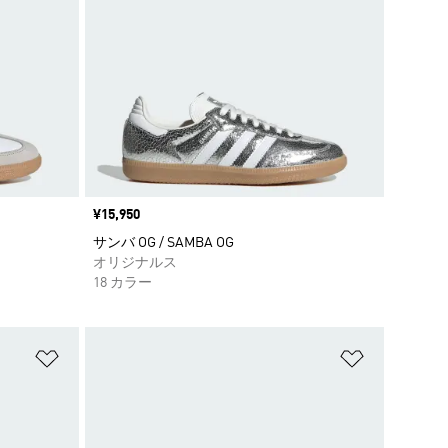
価格
¥15,950
サンバ OG / SAMBA OG
オリジナルス
18 カラー
ほしいものリストに追加
ほしいもの