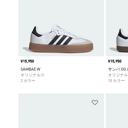
価格
¥15,950
価格
¥15,950
SAMBAE W
サンバ OG /
オリジナルス
オリジナル
3 カラー
10 カラー
ほしいものリ