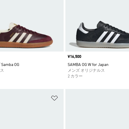
価格
¥16,500
 Samba OG
SAMBA OG W for Japan
ス
メンズ オリジナルス
2 カラー
ストに追加
ほしいものリストに追加