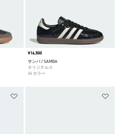
価格
¥16,500
サンバ / SAMBA
オリジナルス
24 カラー
ほしいものリストに追加
ほしいもの