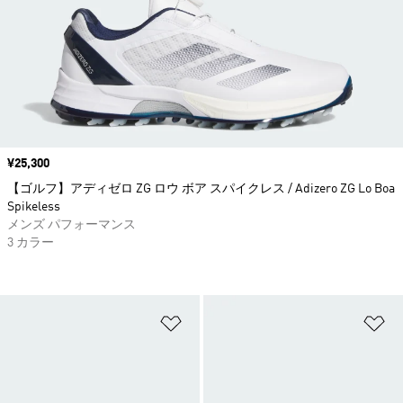
価格
¥25,300
【ゴルフ】アディゼロ ZG ロウ ボア スパイクレス / Adizero ZG Lo Boa
Spikeless
メンズ パフォーマンス
3 カラー
ほしいものリストに追加
ほ