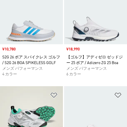
セール価格
¥10,780
セール価格
¥18,990
S2G 26 ボア スパイクレス ゴルフ
【ゴルフ】アディゼロ ゼッドジ
/ S2G 26 BOA SPIKELESS GOLF
ー 25 ボア / Adizero ZG 25 Boa
メンズ パフォーマンス
メンズ パフォーマンス
4 カラー
6 カラー
ほしいものリストに追加
ほ