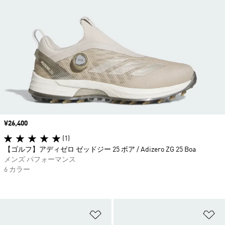
価格
¥26,400
(1)
【ゴルフ】アディゼロ ゼッドジー 25 ボア / Adizero ZG 25 Boa
メンズ パフォーマンス
6 カラー
ほしいものリストに追加
ほ