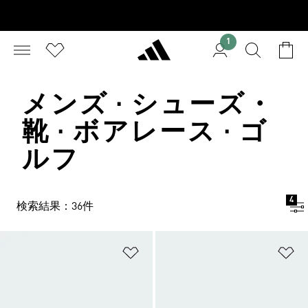
1
メンズ · シューズ・
靴 · ボアレース · ゴ
ルフ
4
検索結果：36件
ほしいものリストに追加
ほ