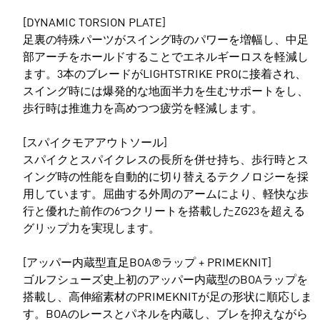
[DYNAMIC TORSION PLATE]
足裏の特殊パーツがスイング時のパワーを増幅し、中足
部アーチをホールドすることでエネルギーロスを軽減し
ます。3本のブレードがLIGHTSTRIKE PROに接着され、
スイング時には爆発的な地面半力を生むサポートをし、
歩行時は推進力を高めつつ疲労を軽減します。
[スパイクモアアウトソール]
スパイクとスパイクレスの長所を併せ持ち、歩行時とス
イング時の性能を自動的に切り替えるテクノロジーを採
用しています。屈曲する外周のアームにより、軽快な歩
行と優れた前作の6つクリートを搭載したZG23を超える
グリップ力を実現します。
[アッパー内蔵型直足BOA®ラップ + PRIMEKNIT]
ゴルフシューズ史上初のアッパー内蔵型のBOAラップを
搭載し、高伸縮素材のPRIMEKNITが足の形状に順応しま
す。BOAのレースとパネルを内蔵し、ブレを抑えながら