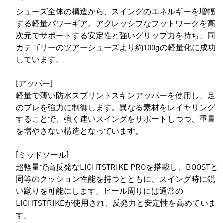
シューズ全体の構造から、スイングのエネルギーを増幅
する軽量パワーギア。アグレッシブなフットワークを高
次元でサポートする安定性と強いグリップ力を持ち、同
カテゴリーのツアーシューズより約100gの軽量化に成功
しています。
[アッパー]
軽量で薄い防水スプリントスキンアッパーを使用し、足
のブレを強力に制御します。異なる素材をレイヤリング
することで、強く速いスイングをサポートしつつ、重量
を増やさない構造となっています。
[ミッドソール]
超軽量で高反発なLIGHTSTRIKE PROを搭載し、BOOSTと
同等のクッション性能を持つとともに、スイング時に鋭
い蹴りを可能にします。ヒール周りには通常の
LIGHTSTRIKEが使用され、反発力と安定性を高めていま
す。