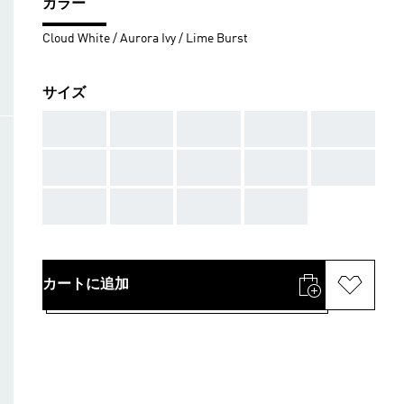
カラー
Cloud White / Aurora Ivy / Lime Burst
サイズ
AAA
AAA
AAA
AAA
AAA
AAA
AAA
AAA
AAA
AAA
AAA
AAA
AAA
AAA
カートに追加