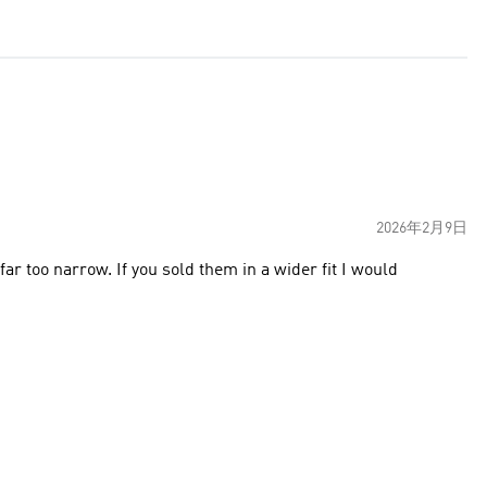
2026年2月9日
ar too narrow. If you sold them in a wider fit I would