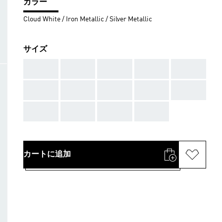
カラー
Cloud White / Iron Metallic / Silver Metallic
サイズ
AAA
AAA
AAA
AAA
AAA
AAA
AAA
AAA
AAA
AAA
AAA
AAA
AAA
AAA
カートに追加