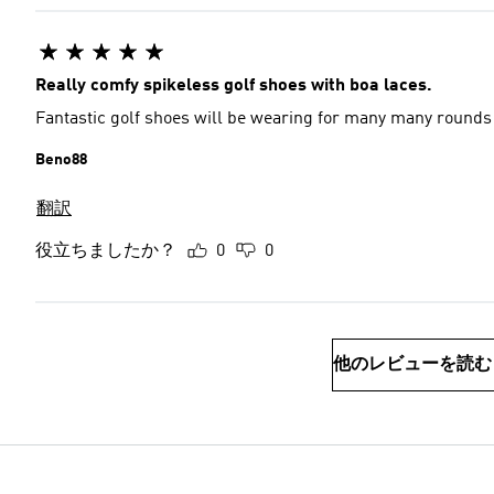
Really comfy spikeless golf shoes with boa laces.
Fantastic golf shoes will be wearing for many many rounds
Beno88
翻訳
役立ちましたか？
0
0
他のレビューを読む