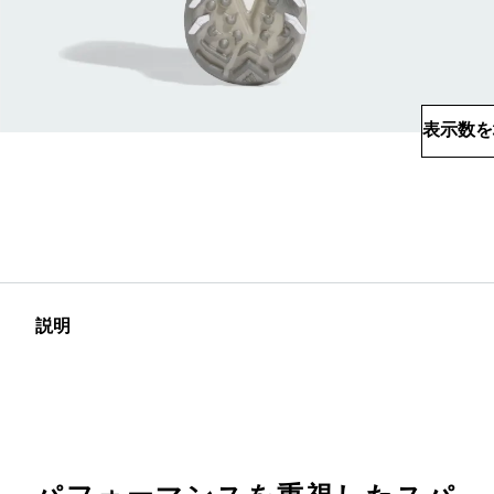
表示数を
説明