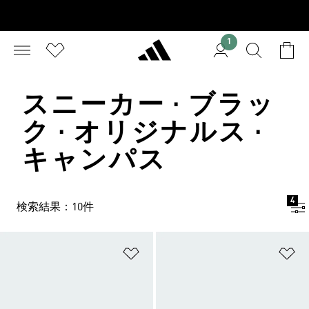
1
スニーカー · ブラッ
ク · オリジナルス ·
キャンパス
4
検索結果：10件
ほしいものリストに追加
ほ