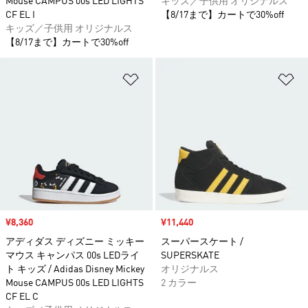
Mouse CAMPUS 00s LED LIGHTS
キッズ／子供用 オリジナルス
CF EL I
【8/17まで】カートで30%off
キッズ／子供用 オリジナルス
【8/17まで】カートで30%off
ほしいものリストに追加
ほ
セール価格
¥8,360
セール価格
¥11,440
アディダス ディズニー ミッキー
スーパースケート /
マウス キャンパス 00s LEDライ
SUPERSKATE
ト キッズ / Adidas Disney Mickey
オリジナルス
Mouse CAMPUS 00s LED LIGHTS
2 カラー
CF EL C