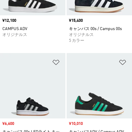
価格
¥12,100
価格
¥15,400
CAMPUS ADV
キャンパス 00s / Campus 00s
オリジナルス
オリジナルス
5 カラー
ほしいものリストに追加
ほ
セール価格
¥6,600
セール価格
¥10,010