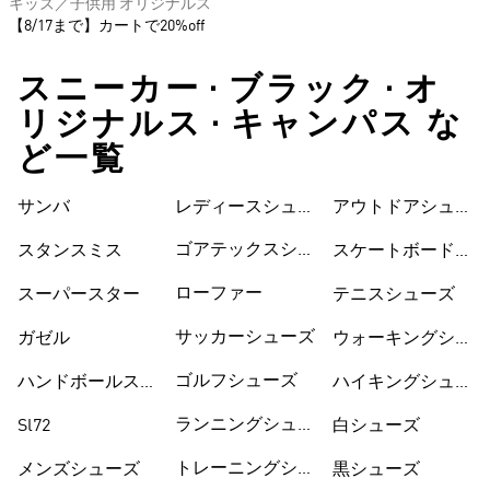
キッズ／子供用 オリジナルス
【8/17まで】カートで20%off
スニーカー • ブラック • オ
リジナルス • キャンパス な
ど一覧
サンバ
レディースシュー
シューズ
アウトドアシュー
ズ
ズ
ゴアテックスシュ
スタンスミス
スケートボードシ
ーズ
ューズ
ローファー
スーパースター
テニスシューズ
サッカーシューズ
ガゼル
ウォーキングシュ
ーズ
ゴルフシューズ
ハンドボールスペ
ハイキングシュー
ツィアル
ズ
ランニングシュー
Sl72
白シューズ
ズ
トレーニングシュ
メンズシューズ
黒シューズ