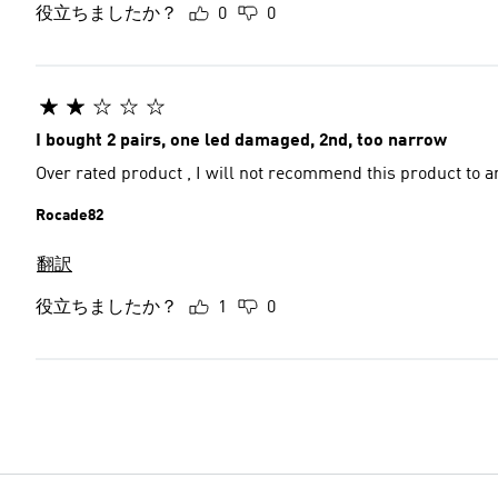
役立ちましたか？
0
0
I bought 2 pairs, one led damaged, 2nd, too narrow
Over rated product , I will not recommend this product to 
Rocade82
翻訳
役立ちましたか？
1
0