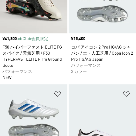
価格
¥41,800
adiClub会員限定
価格
¥15,400
F50 ハイパーファスト ELITE FG
コパ アイコン 2 Pro HG/AG ジャ
スパイク / 天然芝用 / F50
パン / 土・人工芝用 / Copa Icon 2
HYPERFAST ELITE Firm Ground
Pro HG/AG Japan
Boots
パフォーマンス
パフォーマンス
2 カラー
NEW
ほしいものリストに追加
ほ