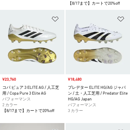
【8/17まで】カートで20%off
ほしいものリストに追加
ほ
セール価格
¥23,760
セール価格
¥18,480
コパ ピュア 3 ELITE AG / 人工芝
プレデター ELITE HG/AG ジャパ
用 / Copa Pure 3 Elite AG
ン / 土・人工芝用 / Predator Elite
パフォーマンス
HG/AG Japan
2 カラー
パフォーマンス
【8/17まで】カートで20%off
3 カラー