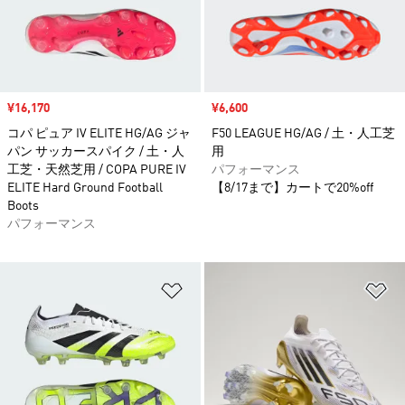
セール価格
¥16,170
セール価格
¥6,600
コパ ピュア IV ELITE HG/AG ジャ
F50 LEAGUE HG/AG / 土・人工芝
パン サッカースパイク / 土・人
用
工芝・天然芝用 / COPA PURE IV
パフォーマンス
ELITE Hard Ground Football
【8/17まで】カートで20%off
Boots
パフォーマンス
ほしいものリストに追加
ほ