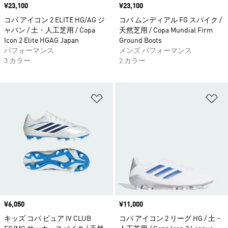
価格
¥23,100
価格
¥23,100
コパ アイコン 2 ELITE HG/AG ジ
コパ ムンディアル FG スパイク /
ャパン / 土・人工芝用 / Copa
天然芝用 / Copa Mundial Firm
Icon 2 Elite HGAG Japan
Ground Boots
パフォーマンス
メンズ パフォーマンス
3 カラー
2 カラー
ほしいものリストに追加
ほ
価格
¥6,050
価格
¥11,000
キッズ コパ ピュア IV CLUB
コパ アイコン 2 リーグ HG / 土・