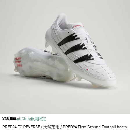
価格
¥38,500
adiClub会員限定
PRED94 FG REVERSE / 天然芝用 / PRED94 Firm Ground Football boots