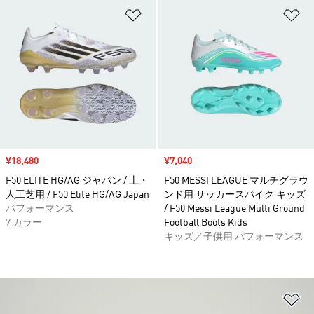
ほしいものリストに追加
ほ
セール価格
¥18,480
セール価格
¥7,040
F50 ELITE HG/AG ジャパン / 土・
F50 MESSI LEAGUE マルチグラウ
人工芝用 / F50 Elite HG/AG Japan
ンド用 サッカースパイク キッズ
パフォーマンス
/ F50 Messi League Multi Ground
7 カラー
Football Boots Kids
キッズ／子供用 パフォーマンス
ほ