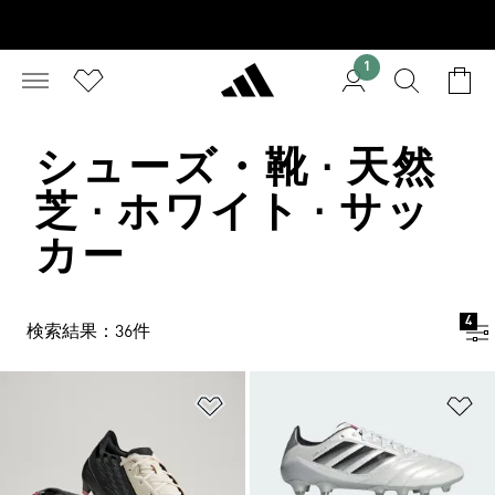
1
シューズ・靴 · 天然
芝 · ホワイト · サッ
カー
4
検索結果：36件
ほしいものリストに追加
ほ