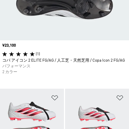
価格
¥23,100
(1)
コパ アイコン 2 ELITE FG/AG / 人工芝・天然芝用 / Copa Icon 2 FG/AG
パフォーマンス
2 カラー
ほしいものリストに追加
ほ