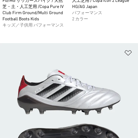
FG/MG サッカースパイク / 天然
人工芝用 / Copa Icon 2 League
芝・土・人工芝用 /Copa Pure IV
HG/AG Japan
Club Firm Ground/Multi Ground
パフォーマンス
Football Boots Kids
2 カラー
キッズ／子供用 パフォーマンス
ほ