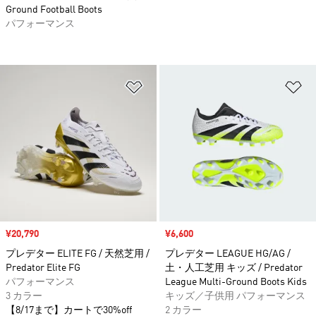
Ground Football Boots
パフォーマンス
ほしいものリストに追加
ほ
セール価格
¥20,790
セール価格
¥6,600
プレデター ELITE FG / 天然芝用 /
プレデター LEAGUE HG/AG /
Predator Elite FG
土・人工芝用 キッズ / Predator
パフォーマンス
League Multi-Ground Boots Kids
3 カラー
キッズ／子供用 パフォーマンス
【8/17まで】カートで30%off
2 カラー