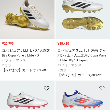
セール価格
¥20,790
セール価格
¥18,480
コパ ピュア 3 ELITE FG / 天然芝
コパ ピュア 3 ELITE HG/AG ジャ
用 / Copa Pure 3 Elite FG
パン / 土・人工芝用 / Copa Pure
パフォーマンス
3 Elite HG/AG Japan
2 カラー
パフォーマンス
【8/17まで】カートで30%off
2 カラー
【8/17まで】カートで30%off
ほしいものリストに追加
ほ