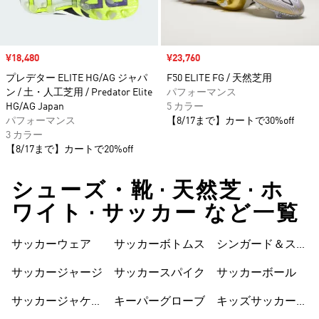
セール価格
¥18,480
セール価格
¥23,760
プレデター ELITE HG/AG ジャパ
F50 ELITE FG / 天然芝用
ン / 土・人工芝用 / Predator Elite
パフォーマンス
HG/AG Japan
5 カラー
パフォーマンス
【8/17まで】カートで30%off
3 カラー
【8/17まで】カートで20%off
シューズ・靴 • 天然芝 • ホ
ワイト • サッカー など一覧
サッカーウェア
サッカーボトムス
シンガード＆スト
ラップ
サッカージャージ
サッカースパイク
サッカーボール
サッカージャケッ
キーパーグローブ
キッズサッカーウ