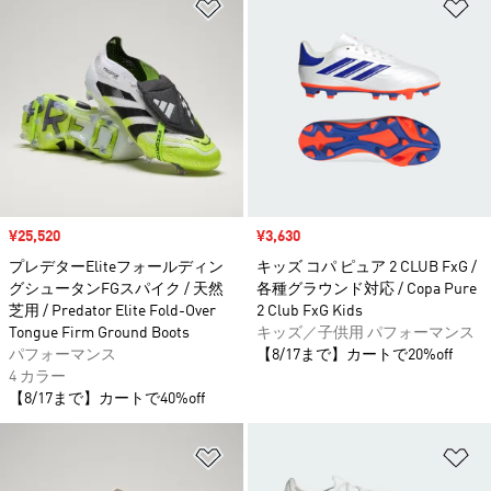
ほしいものリストに追加
ほ
セール価格
¥25,520
セール価格
¥3,630
プレデターEliteフォールディン
キッズ コパ ピュア 2 CLUB FxG /
グシュータンFGスパイク / 天然
各種グラウンド対応 / Copa Pure
芝用 / Predator Elite Fold-Over
2 Club FxG Kids
Tongue Firm Ground Boots
キッズ／子供用 パフォーマンス
パフォーマンス
【8/17まで】カートで20%off
4 カラー
【8/17まで】カートで40%off
ほしいものリストに追加
ほ