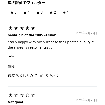
星の評価でフィルター
5
4
3
2
1
2026年7月27日
nostalgic of the 2006 version
really happy with my purchase the updated quality of
the shoes is really fantastic
rafa
翻訳
役立ちましたか？
0
0
2026年7月25日
Not good