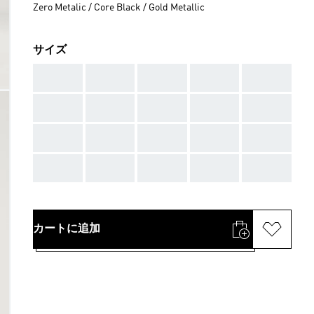
Zero Metalic / Core Black / Gold Metallic
サイズ
AAA
AAA
AAA
AAA
AAA
AAA
AAA
AAA
AAA
AAA
AAA
AAA
AAA
AAA
AAA
AAA
AAA
AAA
AAA
AAA
カートに追加