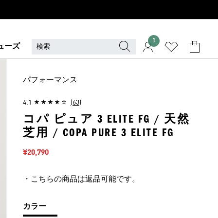
1
ューズ
パフォーマンス
4.1
(63)
コパ ピュア 3 ELITE FG / 天然
芝用 / COPA PURE 3 ELITE FG
セール価格
¥20,790
・こちらの商品は返品可能です。
カラー