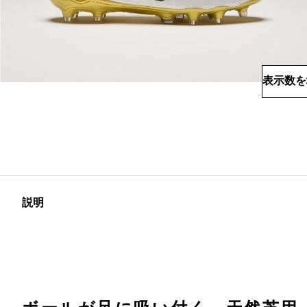
表示数を
説明