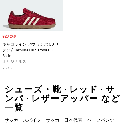
セール価格
¥20,240
キャロライン フウ サンバ OG サ
テン / Caroline Hú Samba OG
Satin
オリジナルス
3 カラー
シューズ・靴 • レッド • サ
ンバ • レザーアッパー など
一覧
サッカースパイク
サッカー日本代表
ハーフパンツ