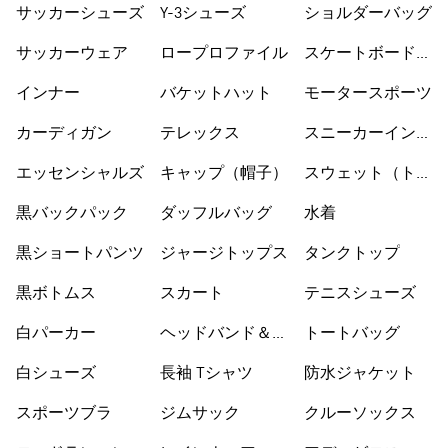
サッカーシューズ
Y-3シューズ
ショルダーバッグ
サッカーウェア
ロープロファイル
スケートボードシ
ューズ
インナー
バケットハット
モータースポーツ
カーディガン
テレックス
スニーカーインソ
ックス
エッセンシャルズ
キャップ（帽子）
スウェット（トレ
ーナー）
黒バックパック
ダッフルバッグ
水着
黒ショートパンツ
ジャージトップス
タンクトップ
黒ボトムス
スカート
テニスシューズ
白パーカー
ヘッドバンド＆バ
トートバッグ
イザー
白シューズ
長袖 Tシャツ
防水ジャケット
スポーツブラ
ジムサック
クルーソックス