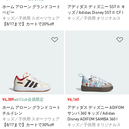
ホーム アローン グランドコート
アディダス ディズニー SSTⅡ キ
ベビー
ッズ / Adidas Disney SSTⅡ CF I
キッズ／子供用 スポーツウェア
キッズ／子供用 オリジナルス
【8/17まで】カートで20%off
ほしいものリストに追加
ほ
セール価格
¥4,389
adiClub会員限定
セール価格
¥6,160
ホーム アローン グランドコート
アディダス ディズニー ADIFOM
チルドレン
サンバ 360 キッズ / Adidas
キッズ／子供用 スポーツウェア
Disney ADIFOM SAMBA 360 I
【8/17まで】カートで30%off
キッズ／子供用 オリジナルス