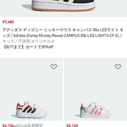
セール価格
¥7,480
アディダス ディズニー ミッキーマウス キャンパス 00s LEDライト キ
ッズ / Adidas Disney Mickey Mouse CAMPUS 00s LED LIGHTS CF EL I
キッズ／子供用 オリジナルス
【8/17まで】カートで30%off
ほしいものリストに追加
ほ
セール価格
¥4,136
adiClub会員限定
セール価格
¥6,160