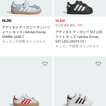
価格
¥8,250
セール価格
¥6,545
¥7,480 通常価格
-10%
割引
アディダス ディズニー サンバ ジ
ェーン キッズ / Adidas Disney
アディダス ディズニー SST LED
SAMBA JANE C
ライト キッズ / adidas Disney
キッズ／子供用 オリジナルス
SST LED LIGHTS CF I
キッズ／子供用 オリジナルス
ほしいものリストに追加
ほ