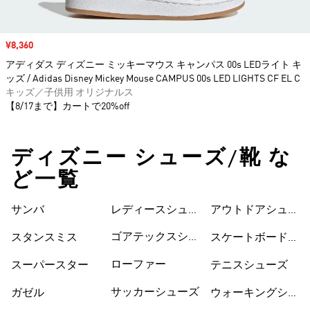
セール価格
¥8,360
アディダス ディズニー ミッキーマウス キャンパス 00s LEDライト キ
ッズ / Adidas Disney Mickey Mouse CAMPUS 00s LED LIGHTS CF EL C
キッズ／子供用 オリジナルス
【8/17まで】カートで20%off
ディズニー シューズ/靴 な
ど一覧
サンバ
レディースシュー
シューズ
アウトドアシュー
ズ
ズ
ゴアテックスシュ
スタンスミス
スケートボードシ
ーズ
ューズ
ローファー
スーパースター
テニスシューズ
サッカーシューズ
ガゼル
ウォーキングシュ