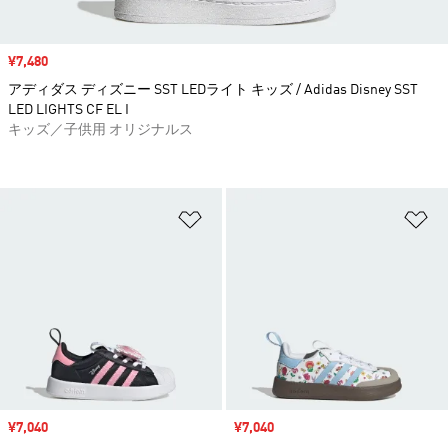
セール価格
¥7,480
アディダス ディズニー SST LEDライト キッズ / Adidas Disney SST
LED LIGHTS CF EL I
キッズ／子供用 オリジナルス
ほしいものリストに追加
ほ
セール価格
¥7,040
セール価格
¥7,040