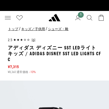
1
/
/
トップ
キッズ／子供用
シューズ・靴
2.5
(6)
アディダス ディズニー SST LEDライト
キッズ / ADIDAS DISNEY SST LED LIGHTS CF
C
セール価格
¥7,315
¥8,360 通常価格
-10%
割引