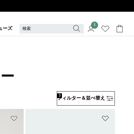
1
ューズ
ドー
3
フィルター＆並べ替え
ほしいものリストに追加
ほしいもの