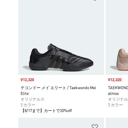
セール価格
¥12,320
セール価格
¥12,320
テコンドー メイ エリート / Taekwondo Mei
TAEKWONDO
Elite
atmos
オリジナルス
オリジナル
5 カラー
5 カラー
【8/17まで】カートで20%off
ほしいものリ