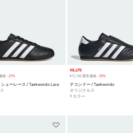
セール価格
¥8,470
常価格
-25%
割引
¥12,100 通常価格
-30%
割引
ューレース / Taekwondo Lace
テコンドー / Taekwondo
ス
オリジナルス
9 カラー
ストに追加
ほしいものリストに追加