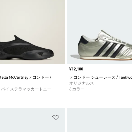
価格
¥12,100
 Stella McCartneyテコンドー /
テコンドー シューレース / Taekwon
オリジナルス
 バイ ステラマッカートニー
6 カラー
ストに追加
ほしいものリストに追加