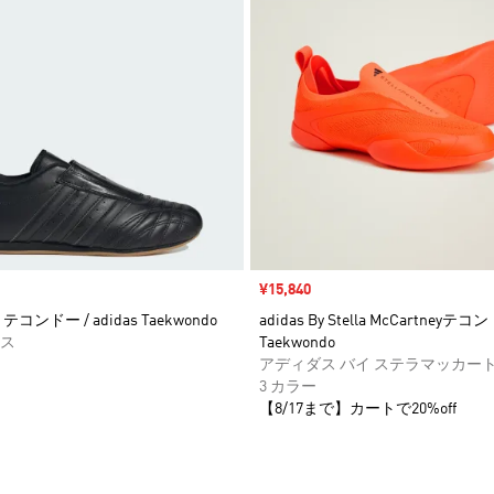
セール価格
¥15,840
コンドー / adidas Taekwondo
adidas By Stella McCartneyテコ
ス
Taekwondo
アディダス バイ ステラマッカー
3 カラー
【8/17まで】カートで20%off
ストに追加