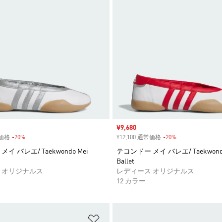
セール価格
¥9,680
常価格
-20%
割引
¥12,100 通常価格
-20%
割引
イ バレエ/ Taekwondo Mei
テコンドー メイ バレエ/ Taekwondo
Ballet
 オリジナルス
レディース オリジナルス
12 カラー
ストに追加
ほしいものリストに追加