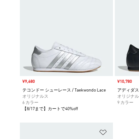
セール価格
¥9,680
セール価格
¥10,780
テコンドー シューレース / Taekwondo Lace
アディダス テ
オリジナルス
オリジナル
6 カラー
9 カラー
【8/17まで】カートで40%off
ほしいものリ