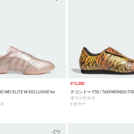
セール価格
¥13,200
 MEI ELITE W EXCLUSIVE for
テコンドー F50 / TAEKWONDO F50
オリジナルス
ス
2 カラー
ストに追加
ほしいものリストに追加