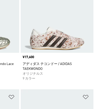
価格
¥17,600
do Lace
アディダス テコンドー / ADIDAS
TAEKWONDO
オリジナルス
9 カラー
ほしいものリストに追加
ほしいもの