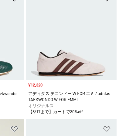
セール価格
¥12,320
ekwondo
アディダス テコンドー W FOR エミ / adidas
TAEKWONDO W FOR EMMI
オリジナルス
【8/17まで】カートで30%off
ほしいものリストに追加
ほしいもの