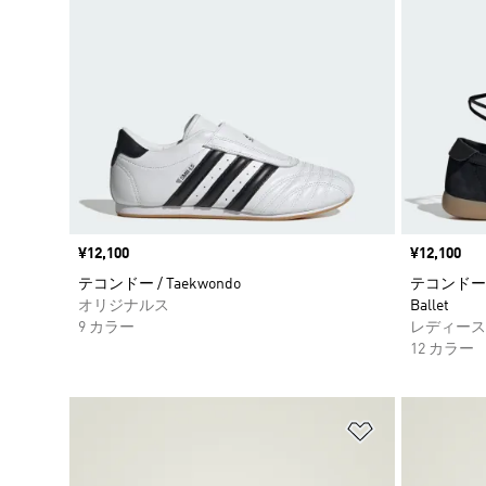
価格
¥12,100
価格
¥12,100
テコンドー / Taekwondo
テコンドー メ
オリジナルス
Ballet
9 カラー
レディース
12 カラー
ほしいものリ