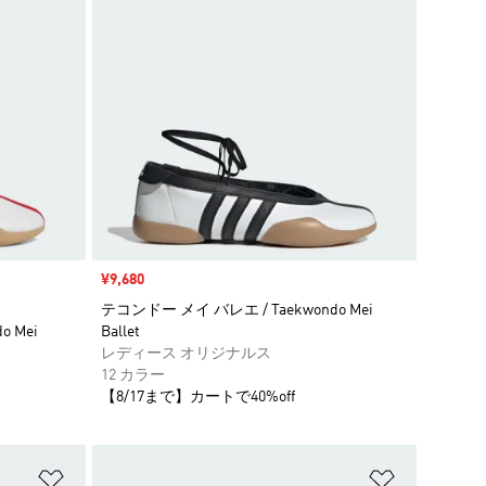
セール価格
¥9,680
テコンドー メイ バレエ / Taekwondo Mei
 Mei
Ballet
レディース オリジナルス
12 カラー
【8/17まで】カートで40%off
ほしいものリストに追加
ほしいもの