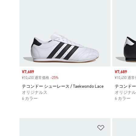
セール価格
¥7,689
セール価格
¥7,689
¥10,450 通常価格
-25%
割引
¥10,450 通
テコンドー シューレース / Taekwondo Lace
テコンドー シ
オリジナルス
オリジナル
6 カラー
6 カラー
ほしいものリ