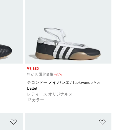
セール価格
¥9,680
¥12,100 通常価格
-20%
割引
テコンドー メイ バレエ / Taekwondo Mei
Ballet
レディース オリジナルス
12 カラー
ほしいものリストに追加
ほしいもの