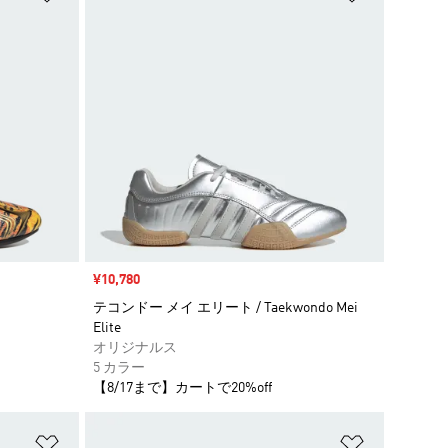
セール価格
¥10,780
テコンドー メイ エリート / Taekwondo Mei
Elite
オリジナルス
5 カラー
【8/17まで】カートで20%off
ほしいものリストに追加
ほしいもの