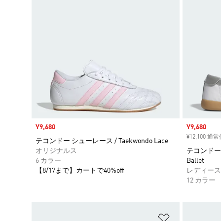
セール価格
¥9,680
セール価格
¥9,680
¥12,100 通
テコンドー シューレース / Taekwondo Lace
オリジナルス
テコンドー メ
6 カラー
Ballet
【8/17まで】カートで40%off
レディース
12 カラー
ほしいものリ