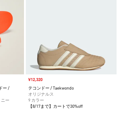
セール価格
¥12,320
ンドー /
テコンドー / Taekwondo
オリジナルス
トニー
9 カラー
【8/17まで】カートで30%off