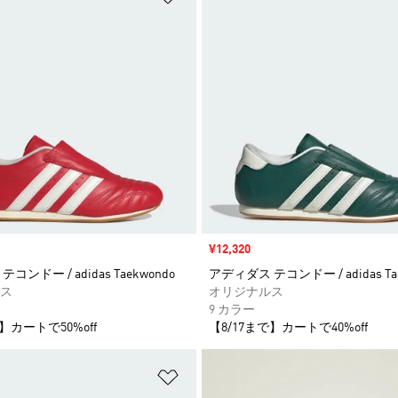
セール価格
¥12,320
コンドー / adidas Taekwondo
アディダス テコンドー / adidas Ta
ス
オリジナルス
9 カラー
】カートで50%off
【8/17まで】カートで40%off
ストに追加
ほしいものリストに追加