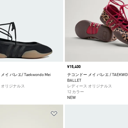
価格
¥15,400
イ バレエ/ Taekwondo Mei
テコンドー メイ バレエ / TAEKWON
BALLET
 オリジナルス
レディース オリジナルス
12 カラー
NEW
ストに追加
ほしいものリストに追加