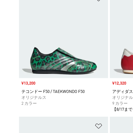
セール価格
¥13,200
セール価格
¥12,320
テコンドー F50 / TAEKWONDO F50
アディダス テ
オリジナルス
オリジナル
2 カラー
9 カラー
【8/17まで
ほしいものリ