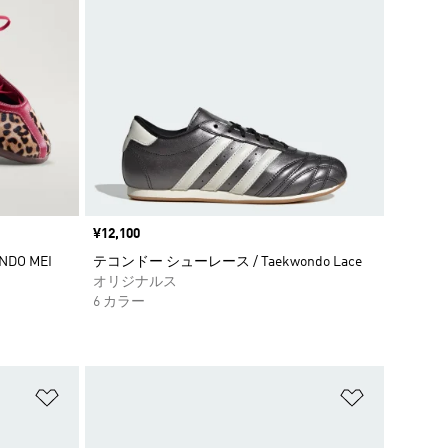
価格
¥12,100
DO MEI
テコンドー シューレース / Taekwondo Lace
オリジナルス
6 カラー
ほしいものリストに追加
ほしいもの