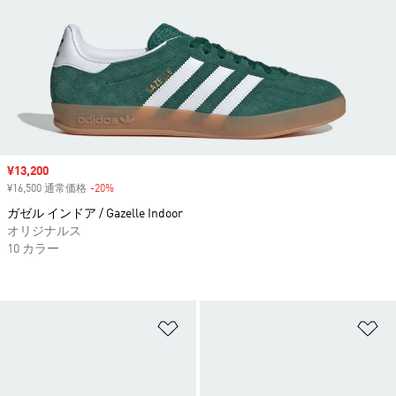
セール価格
¥13,200
¥16,500 通常価格
-20%
割引
ガゼル インドア / Gazelle Indoor
オリジナルス
10 カラー
ほしいものリストに追加
ほ