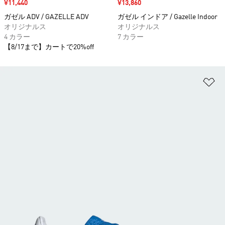
セール価格
¥11,440
セール価格
¥13,860
ガゼル ADV / GAZELLE ADV
ガゼル インドア / Gazelle Indoor
オリジナルス
オリジナルス
4 カラー
7 カラー
【8/17まで】カートで20%off
ほ