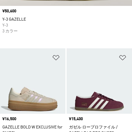
価格
¥50,600
Y-3 GAZELLE
Y-3
3 カラー
ほしいものリストに追加
ほ
価格
¥16,500
価格
¥15,400
GAZELLE BOLD W EXCLUSIVE for
ガゼル ロープロファイル /