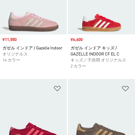
セール価格
¥11,550
セール価格
¥6,600
ガゼル インドア / Gazelle Indoor
ガゼル インドア キッズ /
オリジナルス
GAZELLE INDOOR CF EL C
14 カラー
キッズ／子供用 オリジナルス
2 カラー
ほしいものリストに追加
ほ