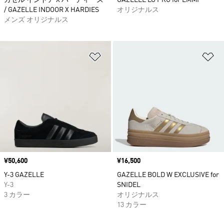
ガゼル インドア X ハーディーズ
GAZELLE LO PRO for EMMI
/ GAZELLE INDOOR X HARDIES
オリジナルス
メンズ オリジナルス
ほしいものリストに追加
ほ
価格
¥50,600
価格
¥16,500
Y-3 GAZELLE
GAZELLE BOLD W EXCLUSIVE for
Y-3
SNIDEL
3 カラー
オリジナルス
13 カラー