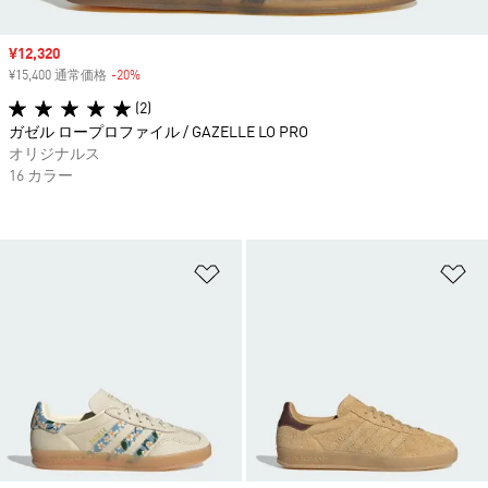
セール価格
¥12,320
¥15,400 通常価格
-20%
割引
(2)
ガゼル ロープロファイル / GAZELLE LO PRO
オリジナルス
16 カラー
ほしいものリストに追加
ほ