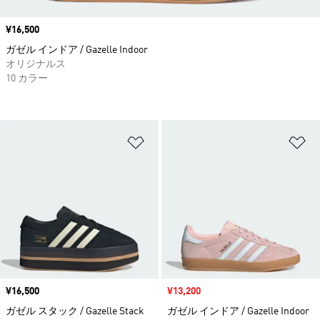
価格
¥16,500
ガゼル インドア / Gazelle Indoor
オリジナルス
10 カラー
ほしいものリストに追加
ほ
価格
¥16,500
セール価格
¥13,200
ガゼル スタック / Gazelle Stack
ガゼル インドア / Gazelle Indoor