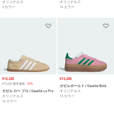
オリジナルス
オリジナルス
3 カラー
14 カラー
ほしいものリストに追加
ほ
セール価格
¥12,320
セール価格
¥13,200
¥15,400 通常価格
-20%
割引
ガゼルボールド / Gazelle Bold
ガゼル ロー プロ / Gazelle Lo Pro
オリジナルス
オリジナルス
13 カラー
16 カラー