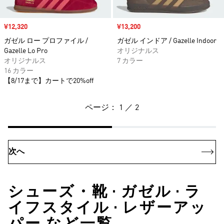
セール価格
¥12,320
セール価格
¥13,200
ガゼル ロー プロファイル /
ガゼル インドア / Gazelle Indoor
Gazelle Lo Pro
オリジナルス
オリジナルス
7 カラー
16 カラー
【8/17まで】カートで20%off
ページ： 1 ／ 2
次へ
シューズ・靴 • ガゼル • ラ
イフスタイル • レザーアッ