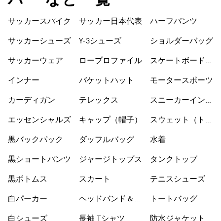
パー など一覧
サッカースパイク
サッカー日本代表
ハーフパンツ
サッカーシューズ
Y-3シューズ
ショルダーバッグ
サッカーウェア
ロープロファイル
スケートボードシ
ューズ
インナー
バケットハット
モータースポーツ
カーディガン
テレックス
スニーカーインソ
ックス
エッセンシャルズ
キャップ（帽子）
スウェット（トレ
ーナー）
黒バックパック
ダッフルバッグ
水着
黒ショートパンツ
ジャージトップス
タンクトップ
黒ボトムス
スカート
テニスシューズ
白パーカー
ヘッドバンド＆バ
トートバッグ
イザー
白シューズ
長袖 Tシャツ
防水ジャケット