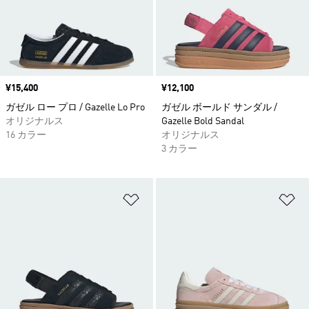
価格
¥15,400
価格
¥12,100
ガゼル ロー プロ / Gazelle Lo Pro
ガゼル ボールド サンダル /
オリジナルス
Gazelle Bold Sandal
16 カラー
オリジナルス
3 カラー
ほしいものリストに追加
ほ