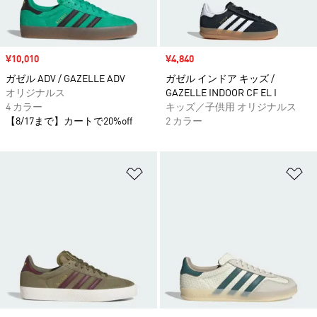
セール価格
¥10,010
セール価格
¥4,840
ガゼル ADV / GAZELLE ADV
ガゼル インドア キッズ /
オリジナルス
GAZELLE INDOOR CF EL I
4 カラー
キッズ／子供用 オリジナルス
【8/17まで】カートで20%off
2 カラー
ほしいものリストに追加
ほ