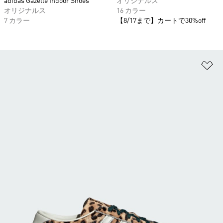
adidas Gazelle Indoor Shoes
オリジナルス
オリジナルス
16 カラー
7 カラー
【8/17まで】カートで30%off
ほ