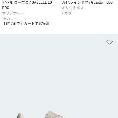
ガゼル ロープロ / GAZELLE LO
ガゼル インドア / Gazelle Indoor
PRO
オリジナルス
オリジナルス
7 カラー
16 カラー
【8/17まで】カートで20%off
ほ