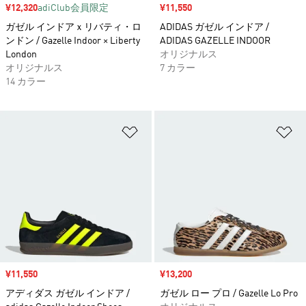
セール価格
¥12,320
adiClub会員限定
セール価格
¥11,550
ガゼル インドアｘリバティ・ロ
ADIDAS ガゼル インドア /
ンドン / Gazelle Indoor × Liberty
ADIDAS GAZELLE INDOOR
London
オリジナルス
オリジナルス
7 カラー
14 カラー
ほしいものリストに追加
ほ
セール価格
¥11,550
セール価格
¥13,200
アディダス ガゼル インドア /
ガゼル ロー プロ / Gazelle Lo Pro