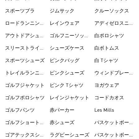
スポーツブラ
ジムサック
クルーソックス
ロードランニング
レインウェア
アディゼロスニー
シューズ
カー
アウトドアシュー
ゴルフニーソック
白ポロシャツ
ズ
ス
スリーストライプ
シューズケース
白ボトムス
ス
スポーツシューズ
ピンクバッグ
白 Tシャツ
トレイルランニン
ピンクシューズ
ウィンドブレーカ
グシューズ
ー
ゴルフジャケット
ピンク Tシャツ
ヨガウェア
ゴルフポロシャツ
レインジャケット
コードカオス
ゴルフパンツ
赤パーカー
Les Mills
ゴルフショートパ
赤シューズ
バスケットボール
ンツ
シューズ
ゴアテックスシュ
ラグビーシューズ
バスケットボール