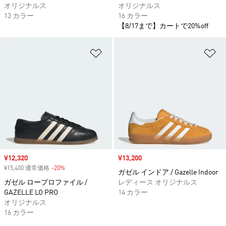
オリジナルス
オリジナルス
13 カラー
16 カラー
【8/17まで】カートで20%off
ほしいものリストに追加
ほ
セール価格
¥12,320
セール価格
¥13,200
¥15,400 通常価格
-20%
割引
ガゼル インドア / Gazelle Indoor
ガゼル ロープロファイル /
レディース オリジナルス
GAZELLE LO PRO
14 カラー
オリジナルス
16 カラー