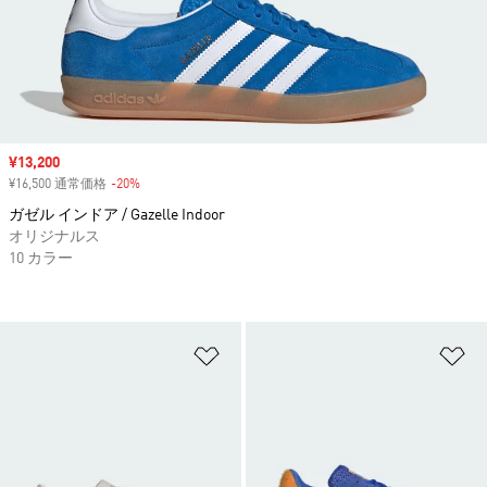
セール価格
¥13,200
¥16,500 通常価格
-20%
割引
ガゼル インドア / Gazelle Indoor
オリジナルス
10 カラー
ほしいものリストに追加
ほ