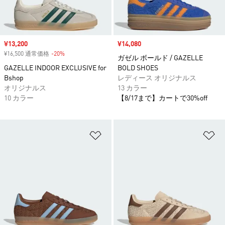
セール価格
¥13,200
セール価格
¥14,080
¥16,500 通常価格
-20%
割引
ガゼル ボールド / GAZELLE
GAZELLE INDOOR EXCLUSIVE for
BOLD SHOES
Bshop
レディース オリジナルス
オリジナルス
13 カラー
10 カラー
【8/17まで】カートで30%off
ほしいものリストに追加
ほ