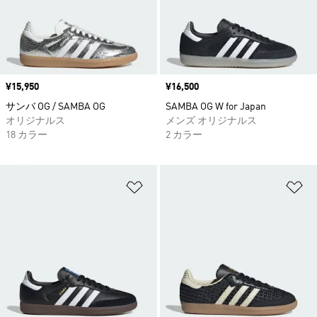
価格
¥15,950
価格
¥16,500
サンバ OG / SAMBA OG
SAMBA OG W for Japan
オリジナルス
メンズ オリジナルス
18 カラー
2 カラー
ほしいものリストに追加
ほ