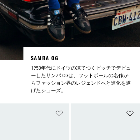
SAMBA OG
1950年代にドイツの凍てつくピッチでデビュ
ーしたサンバ OGは、フットボールの名作か
らファッション界のレジェンドへと進化を遂
げたシューズ。
ほしいものリストに追加
ほ