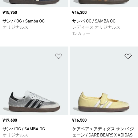
価格
¥15,950
価格
¥14,300
サンバ OG / Samba OG
サンバ OG / SAMBA OG
オリジナルス
レディース オリジナルス
15 カラー
ほしいものリストに追加
ほ
価格
¥17,600
価格
¥16,500
サンバOG / SAMBA OG
ケアベア x アディダス サンバ ジ
オリジナルス
ェーン / CARE BEARS X ADIDAS