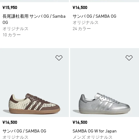
価格
¥15,950
価格
¥16,500
長尾謙杜着用 サンバ OG / Samba
サンバ OG / SAMBA OG
OG
オリジナルス
オリジナルス
24 カラー
10 カラー
ほしいものリストに追加
ほ
価格
¥16,500
価格
¥16,500
サンバ OG / SAMBA OG
SAMBA OG W for Japan
オリジナルス
メンズ オリジナルス