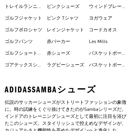
トレイルランニン
ピンクシューズ
ウィンドブレーカ
グシューズ
ー
ゴルフジャケット
ピンク Tシャツ
ヨガウェア
ゴルフポロシャツ
レインジャケット
コードカオス
ゴルフパンツ
赤パーカー
Les Mills
ゴルフショートパ
赤シューズ
バスケットボール
ンツ
シューズ
ゴアテックスシュ
ラグビーシューズ
バスケットボール
ーズ
ウェア
ADIDASSAMBAシューズ
伝説のサッカーシューズがストリートファッションの象徴
に。時の試練をくぐり抜けてきたのがSambaシリーズだ。
インドアのトレーニングシューズとして最初に注目を浴び
たこのシューズ。スタイリッシュで控えめなデザインが、
カジュアルさと機能性を高めたデザインへと進化した。