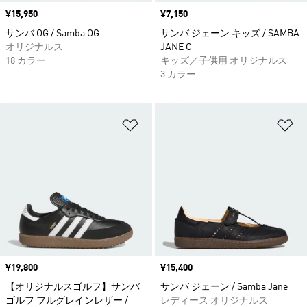
価格
¥15,950
価格
¥7,150
サンバ OG / Samba OG
サンバ ジェーン キッズ / SAMBA
オリジナルス
JANE C
18 カラー
キッズ／子供用 オリジナルス
3 カラー
ほしいものリストに追加
ほ
価格
¥19,800
価格
¥15,400
【オリジナルスゴルフ】サンバ
サンバ ジェーン / Samba Jane
ゴルフ フルグレインレザー /
レディース オリジナルス