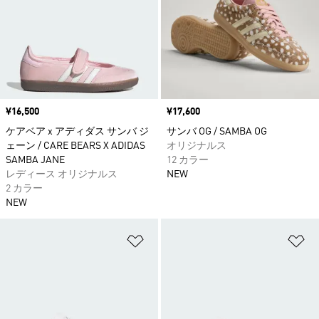
価格
¥16,500
価格
¥17,600
ケアベア x アディダス サンバ ジ
サンバ OG / SAMBA OG
ェーン / CARE BEARS X ADIDAS
オリジナルス
SAMBA JANE
12 カラー
レディース オリジナルス
NEW
2 カラー
NEW
ほしいものリストに追加
ほ