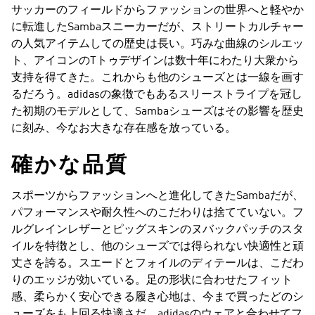
サッカーのフィールドからファッションの世界へと軽やか
に転進したSambaスニーカーだが、ストリートカルチャー
の人気アイテムしての歴史は長い。巧みな曲線のシルエッ
ト、アイコンのTトゥデザインは数十年にわたり大衆から
支持を得てきた。これからも他のシューズとは一線を画す
るだろう。adidasの象徴でもあるスリーストライプを冠し
た初期のモデルとして、Sambaシューズはその影響を歴史
に刻み、今なお大きな存在感を放っている。
確かな品質
スポーツからファッションへと進化してきたSambaだが、
パフォーマンスや耐久性へのこだわりは捨てていない。フ
ルグレインレザーとピッグスキンのヌバックパッチのスタ
イルを特徴とし、他のシューズでは得られない快適性と頑
丈さを誇る。スエードとフォイルのディテールは、こだわ
りのエッジが効いている。足の形状に合わせたフィット
感、柔らかく安心できる履き心地は、今まで買ったどのシ
ューズをも上回る快適さだ。adidasのウェアと合わせてフ