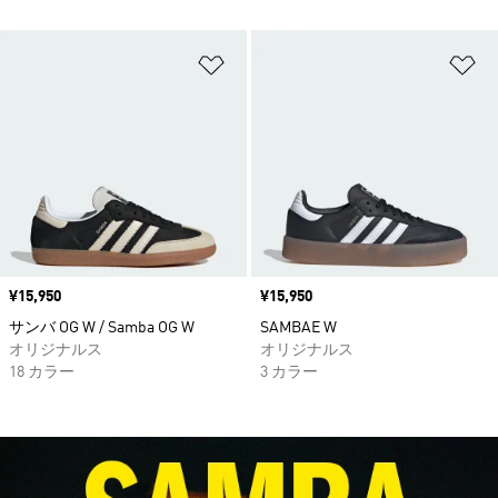
ほしいものリストに追加
ほ
価格
¥15,950
価格
¥15,950
サンバ OG W / Samba OG W
SAMBAE W
オリジナルス
オリジナルス
18 カラー
3 カラー