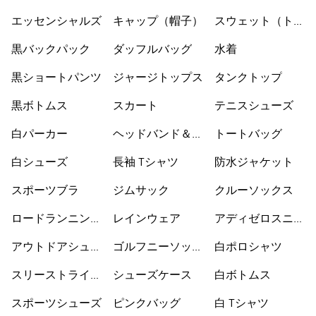
ックス
エッセンシャルズ
キャップ（帽子）
スウェット（トレ
ーナー）
黒バックパック
ダッフルバッグ
水着
黒ショートパンツ
ジャージトップス
タンクトップ
黒ボトムス
スカート
テニスシューズ
白パーカー
ヘッドバンド＆バ
トートバッグ
イザー
白シューズ
長袖 Tシャツ
防水ジャケット
スポーツブラ
ジムサック
クルーソックス
ロードランニング
レインウェア
アディゼロスニー
シューズ
カー
アウトドアシュー
ゴルフニーソック
白ポロシャツ
ズ
ス
スリーストライプ
シューズケース
白ボトムス
ス
スポーツシューズ
ピンクバッグ
白 Tシャツ