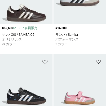
価格
¥16,500
adiClub会員限定
価格
¥14,300
サンバOG / SAMBA OG
サンバ / Samba
オリジナルス
パフォーマンス
24 カラー
2 カラー
ほしいものリストに追加
ほ