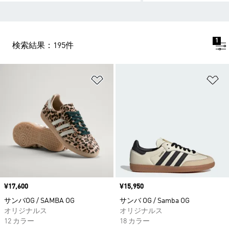
1
検索結果：195件
ほしいものリストに追加
ほ
価格
¥17,600
価格
¥15,950
サンバOG / SAMBA OG
サンバ OG / Samba OG
オリジナルス
オリジナルス
12 カラー
18 カラー