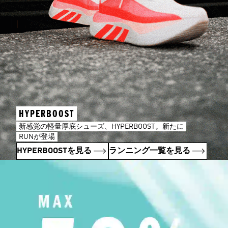
HYPERBOOST
新感覚の軽量厚底シューズ、HYPERBOOST。新たに
RUNが登場
HYPERBOOSTを見る
ランニング一覧を見る