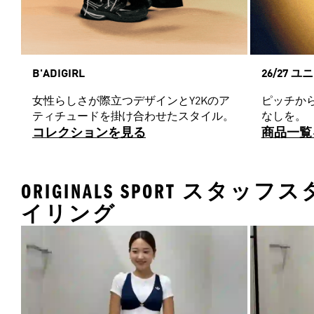
B'ADIGIRL
26/27 
女性らしさが際立つデザインとY2Kのア
ピッチか
ティチュードを掛け合わせたスタイル。
なしを。
コレクションを見る
商品一覧
ORIGINALS SPORT スタッフス
イリング