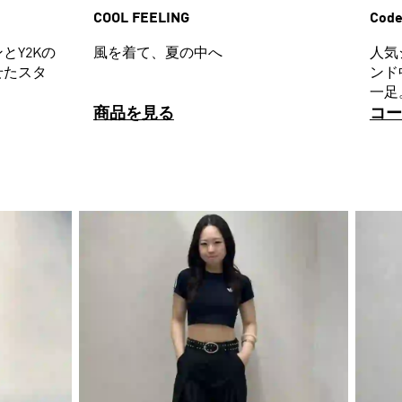
COOL FEELING
Code
とY2Kの
風を着て、夏の中へ
人気
せたスタ
ンド
一足
商品を見る
コー