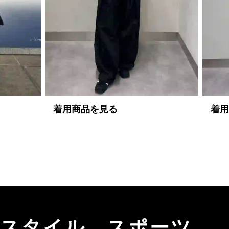
着用商品を見る
着用
、スタイル、スポーツ