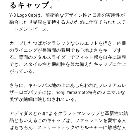
るキャップ。
Y-3 Logo Capは、前衛的なデザイン性と日常の実用性が
融合した世界観を支持する人のために仕立てられたステ
ートメントピース。
カーブしたつばがクラシックなシルエットを描き、内側
のライニングが長時間の着用でも心地よさをキープす
る。背面のメタルスライダーでフィット感を自在に調整
でき、スタイル性と機能性を兼ね備えたキャップに仕上
がっている。
さらに、キャンバス地の上にあしらわれたプレミアムレ
ザーロゴパッチには、Yohji Yamamoto特有のミニマルな
美学が繊細に映し出されている。
アディダスとY-3によるクラフトマンシップと革新性の結
晶ともいえるこのキャップは、ファッションを愛する人
はもちろん、ストリートテックやカルチャーに敏感な人