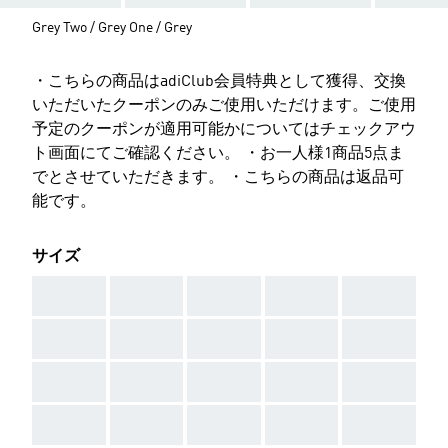
Grey Two / Grey One / Grey
・こちらの商品はadiClub会員特典として獲得、交換
いただいたクーポンのみご使用いただけます。ご使用
予定のクーポンが適用可能かについてはチェックアウ
ト画面にてご確認ください。 ・お一人様1商品5点ま
でとさせていただきます。 ・こちらの商品は返品可
能です。
サイズ
AAA
AAA
AAA
AAA
AAA
AAA
AAA
AAA
AAA
AAA
AAA
AAA
AAA
AAA
AAA
AAA
AAA
AAA
AAA
AAA