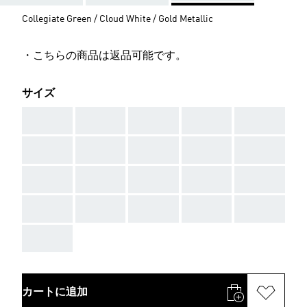
Collegiate Green / Cloud White / Gold Metallic
・こちらの商品は返品可能です。
サイズ
AAA
AAA
AAA
AAA
AAA
AAA
AAA
AAA
AAA
AAA
AAA
AAA
AAA
AAA
AAA
AAA
AAA
AAA
AAA
AAA
AAA
カートに追加