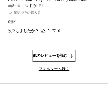
Excellent shoe , very sleek and very comfortable..
年齢:
25 ～ 34
性別:
男性
確認済みの購入者
翻訳
役立ちましたか？
0
0
他のレビューを読む
フィルターへ行く