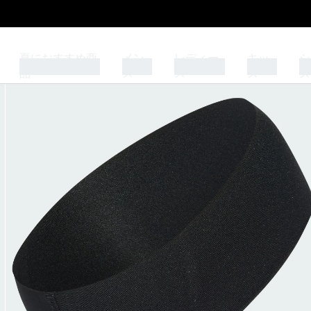
夏におすすめ商
メン
レディー
キッ
シ
品
ズ
ス
ズ
ズ