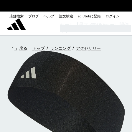
店舗検索
ブログ
ヘルプ
注文検索
adiClubに登録
ログイン
セール【最大50%OFFセール開催
中】
/
/
戻る
トップ
ランニング
アクセサリー