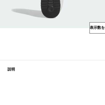
表示数を
説明