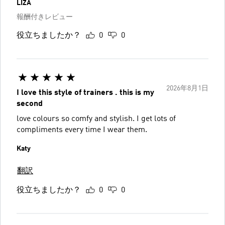
LIZA
報酬付きレビュー
役立ちましたか？
0
0
2026年8月1日
I love this style of trainers . this is my
second
love colours so comfy and stylish. I get lots of
compliments every time I wear them.
Katy
翻訳
役立ちましたか？
0
0