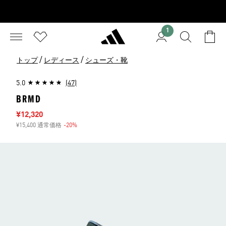
1
/
/
トップ
レディース
シューズ・靴
5.0
(47)
BRMD
セール価格
¥12,320
¥15,400 通常価格
-20%
割引