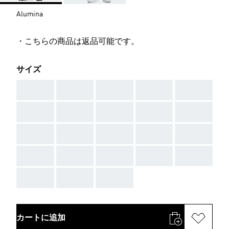
Alumina
・こちらの商品は返品可能です。
サイズ
AAA
AAA
AAA
AAA
AAA
AAA
AAA
AAA
AAA
AAA
AAA
AAA
AAA
AAA
AAA
AAA
AAA
AAA
AAA
AAA
AAA
AAA
AAA
カートに追加