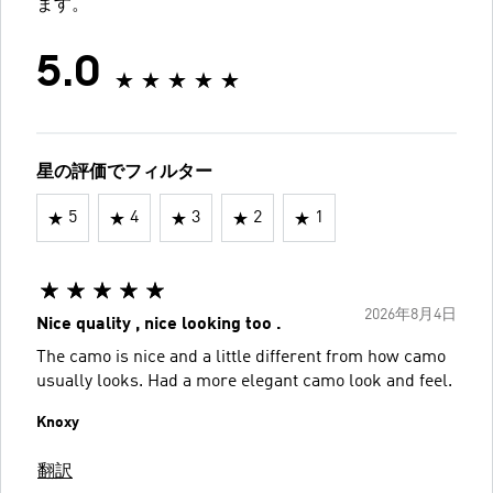
ます。
5.0
星の評価でフィルター
5
4
3
2
1
2026年8月4日
Nice quality , nice looking too .
The camo is nice and a little different from how camo
usually looks. Had a more elegant camo look and feel.
Knoxy
翻訳