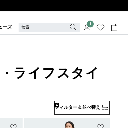
1
ューズ
 · ライフスタイ
4
フィルター＆並べ替え
ほしいものリストに追加
ほしいもの