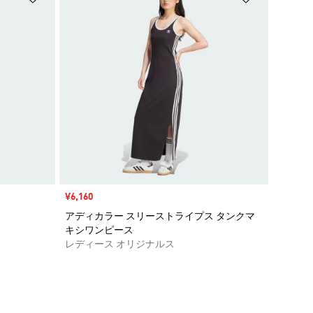
セール価格
¥6,160
アディカラー スリーストライプス タンクマ
キシワンピース
レディース オリジナルス