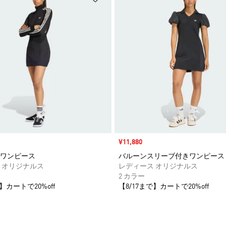
セール価格
¥11,880
ワンピース
バルーンスリーブ付きワンピース
 オリジナルス
レディース オリジナルス
2 カラー
】カートで20%off
【8/17まで】カートで20%off