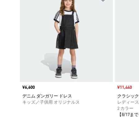
価格
¥6,600
セール価格
¥11,440
デニム ダンガリー ドレス
クラシック
キッズ／子供用 オリジナルス
レディース
2 カラー
【8/17まで