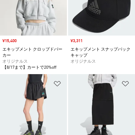
セール価格
¥15,400
セール価格
¥3,311
エキップメント クロップドパー
エキップメント スナップバック
カー
キャップ
オリジナルス
オリジナルス
【8/17まで】カートで20%off
ほしいものリストに追加
ほ