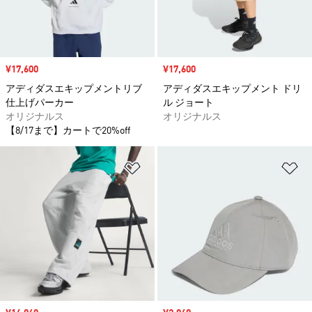
セール価格
¥17,600
セール価格
¥17,600
アディダスエキップメントリブ
アディダスエキップメント ドリ
仕上げパーカー
ル ジョート
オリジナルス
オリジナルス
【8/17まで】カートで20%off
ほしいものリストに追加
ほ