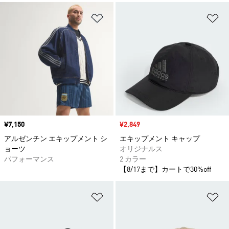
ほしいものリストに追加
ほ
価格
¥7,150
セール価格
¥2,849
アルゼンチン エキップメント シ
エキップメント キャップ
ョーツ
オリジナルス
パフォーマンス
2 カラー
【8/17まで】カートで30%off
ほしいものリストに追加
ほ