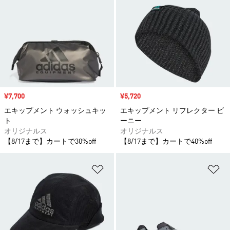
セール価格
¥7,700
セール価格
¥5,720
エキップメント ウォッシュキッ
エキップメント リフレクター ビ
ト
ーニー
オリジナルス
オリジナルス
【8/17まで】カートで30%off
【8/17まで】カートで40%off
ほしいものリストに追加
ほ