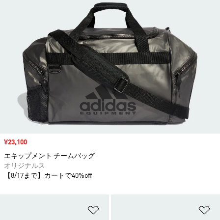
セール価格
¥23,100
エキップメント チームバッグ
オリジナルス
【8/17まで】カートで40%off
ほしいものリストに追加
ほ