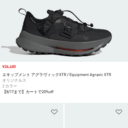
セール価格
¥26,400
エキップメント アグラヴィックXTR / Equipment Agravic XTR
オリジナルス
2 カラー
【8/17まで】カートで20%off
ほしいものリストに追加
ほ