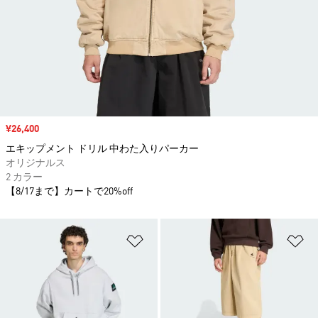
セール価格
¥26,400
エキップメント ドリル 中わた入りパーカー
オリジナルス
2 カラー
【8/17まで】カートで20%off
ほしいものリストに追加
ほ