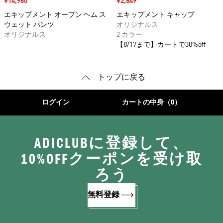
セール価格
¥14,960
セール価格
¥2,849
エキップメント オープン ヘム ス
エキップメント キャップ
ウェット パンツ
オリジナルス
オリジナルス
2 カラー
【8/17まで】カートで30%off
トップに戻る
ログイン
カートの中身（0）
ADICLUBに登録して、
10%OFFクーポンを受け取
ろう
無料登録