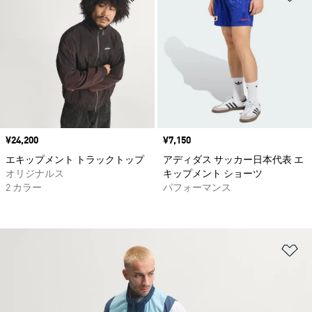
価格
¥24,200
価格
¥7,150
エキップメント トラックトップ
アディダス サッカー日本代表 エ
オリジナルス
キップメント ショーツ
2 カラー
パフォーマンス
ほ