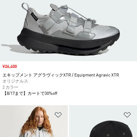
セール価格
¥26,400
エキップメント アグラヴィックXTR / Equipment Agravic XTR
オリジナルス
2 カラー
【8/17まで】カートで30%off
ほしいものリストに追加
ほ