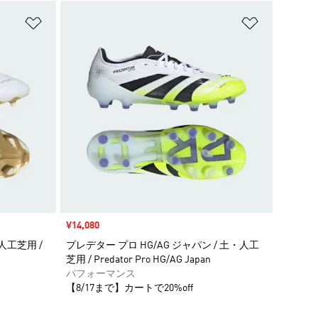
ほしいものリストに追加
ほしいもの
セール価格
¥14,080
・人工芝用 /
プレデター プロ HG/AG ジャパン / 土・人工
芝用 / Predator Pro HG/AG Japan
パフォーマンス
【8/17まで】カートで20%off