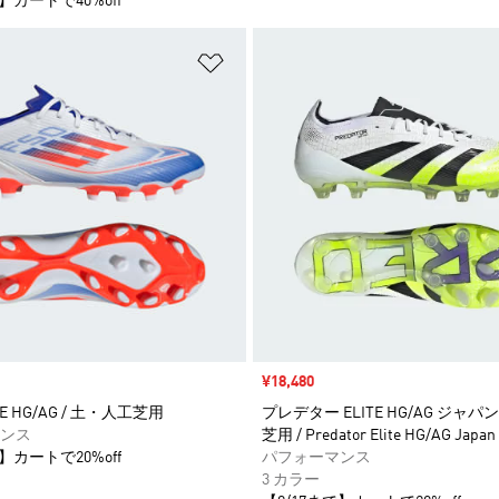
】カートで40%off
ストに追加
ほしいものリストに追加
セール価格
¥18,480
UE HG/AG / 土・人工芝用
プレデター ELITE HG/AG ジャパン
ンス
芝用 / Predator Elite HG/AG Japan
】カートで20%off
パフォーマンス
3 カラー