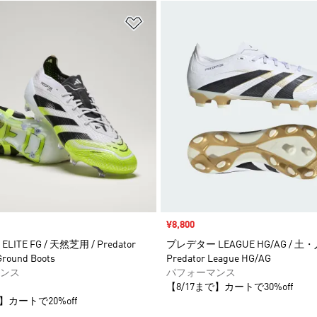
ストに追加
ほしいものリストに追加
セール価格
¥8,800
ITE FG / 天然芝用 / Predator
プレデター LEAGUE HG/AG / 土
 Ground Boots
Predator League HG/AG
ンス
パフォーマンス
【8/17まで】カートで30%off
】カートで20%off