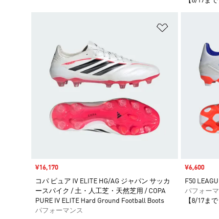
【8/17まで
ほしいものリ
セール価格
¥16,170
セール価格
¥6,600
コパ ピュア IV ELITE HG/AG ジャパン サッカ
F50 LEAG
ースパイク / 土・人工芝・天然芝用 / COPA
パフォーマ
PURE IV ELITE Hard Ground Football Boots
【8/17まで
パフォーマンス