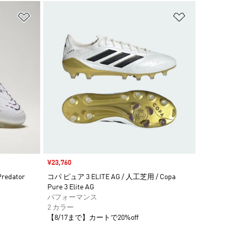
ほしいものリストに追加
ほしいもの
セール価格
¥23,760
edator
コパ ピュア 3 ELITE AG / 人工芝用 / Copa
Pure 3 Elite AG
パフォーマンス
2 カラー
【8/17まで】カートで20%off