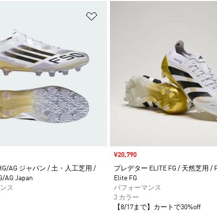
ストに追加
ほしいものリストに追加
セール価格
¥20,790
E HG/AG ジャパン / 土・人工芝用 /
プレデター ELITE FG / 天然芝用 / Pr
HG/AG Japan
Elite FG
ンス
パフォーマンス
3 カラー
【8/17まで】カートで30%off