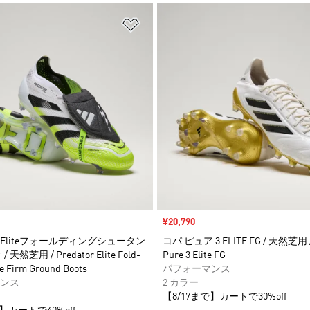
ストに追加
ほしいものリストに追加
セール価格
¥20,790
Eliteフォールディングシュータン
コパ ピュア 3 ELITE FG / 天然芝用 /
天然芝用 / Predator Elite Fold-
Pure 3 Elite FG
e Firm Ground Boots
パフォーマンス
ンス
2 カラー
【8/17まで】カートで30%off