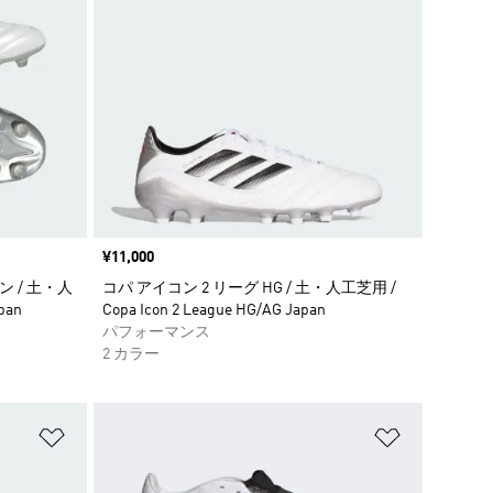
価格
¥11,000
パン / 土・人
コパ アイコン 2 リーグ HG / 土・人工芝用 /
pan
Copa Icon 2 League HG/AG Japan
パフォーマンス
2 カラー
ほしいものリストに追加
ほしいもの