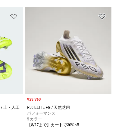
ほしいものリストに追加
ほしいもの
セール価格
¥23,760
 / 土・人工
F50 ELITE FG / 天然芝用
パフォーマンス
5 カラー
【8/17まで】カートで30%off