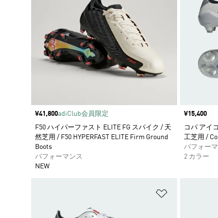
価格
¥41,800
adiClub会員限定
価格
¥15,400
F50 ハイパーファスト ELITE FG スパイク / 天
コパ アイコン
然芝用 / F50 HYPERFAST ELITE Firm Ground
工芝用 / Cop
Boots
パフォーマ
パフォーマンス
2 カラー
NEW
ほしいものリ