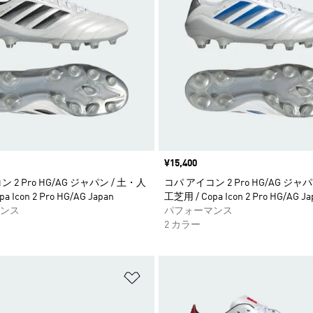
価格
¥15,400
 2 Pro HG/AG ジャパン / 土・人
コパ アイコン 2 Pro HG/AG ジャ
a Icon 2 Pro HG/AG Japan
工芝用 / Copa Icon 2 Pro HG/AG Ja
ンス
パフォーマンス
2 カラー
ストに追加
ほしいものリストに追加