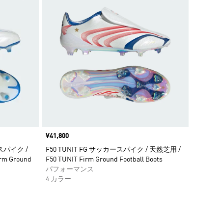
価格
¥41,800
ースパイク /
F50 TUNIT FG サッカースパイク / 天然芝用 /
rm Ground
F50 TUNIT Firm Ground Football Boots
パフォーマンス
4 カラー