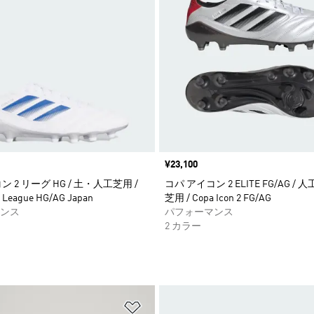
価格
¥23,100
 2 リーグ HG / 土・人工芝用 /
コパ アイコン 2 ELITE FG/AG /
2 League HG/AG Japan
芝用 / Copa Icon 2 FG/AG
ンス
パフォーマンス
2 カラー
ストに追加
ほしいものリストに追加