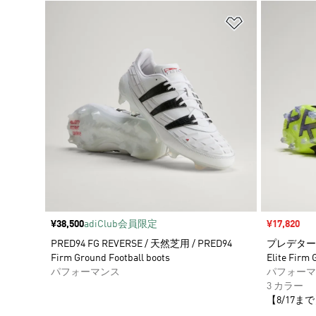
ほしいものリ
価格
¥38,500
adiClub会員限定
セール価格
¥17,820
PRED94 FG REVERSE / 天然芝用 / PRED94
プレデター EL
Firm Ground Football boots
Elite Firm
パフォーマンス
パフォーマ
3 カラー
【8/17まで