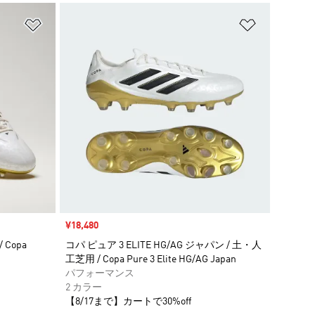
ほしいものリストに追加
ほしいもの
セール価格
¥18,480
 Copa
コパ ピュア 3 ELITE HG/AG ジャパン / 土・人
工芝用 / Copa Pure 3 Elite HG/AG Japan
パフォーマンス
2 カラー
【8/17まで】カートで30%off