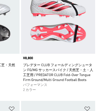
価格
¥8,800
 人工芝・天然
プレデター CLUB フォールディングシュータ
ン FG/MG サッカースパイク / 天然芝・土・人
工芝用 / PREDATOR CLUB Fold-Over Tongue
Firm Ground/Multi Ground Football Boots
パフォーマンス
2 カラー
ほしいものリストに追加
ほしいもの