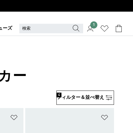
1
ューズ
ッカー
4
フィルター＆並べ替え
ほしいものリストに追加
ほしいもの