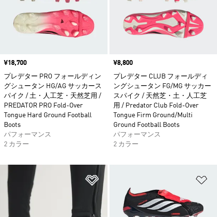
価格
¥18,700
価格
¥8,800
プレデター PRO フォールディン
プレデター CLUB フォールディ
グシュータン HG/AG サッカース
ングシュータン FG/MG サッカー
パイク / 土・人工芝・天然芝用 /
スパイク / 天然芝・土・人工芝
PREDATOR PRO Fold-Over
用 / Predator Club Fold-Over
Tongue Hard Ground Football
Tongue Firm Ground/Multi
Boots
Ground Football Boots
パフォーマンス
パフォーマンス
2 カラー
2 カラー
ほしいものリストに追加
ほ