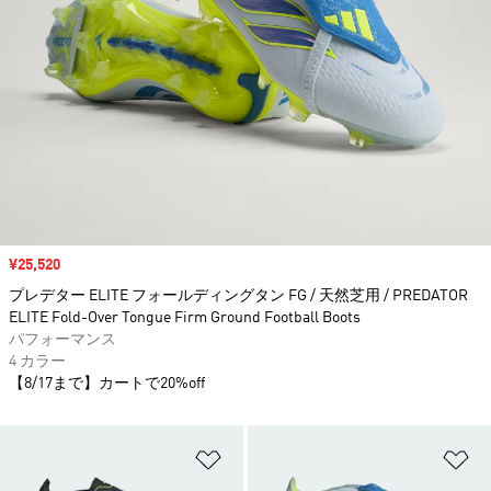
セール価格
¥25,520
プレデター ELITE フォールディングタン FG / 天然芝用 / PREDATOR
ELITE Fold-Over Tongue Firm Ground Football Boots
パフォーマンス
4 カラー
【8/17まで】カートで20%off
ほしいものリストに追加
ほ