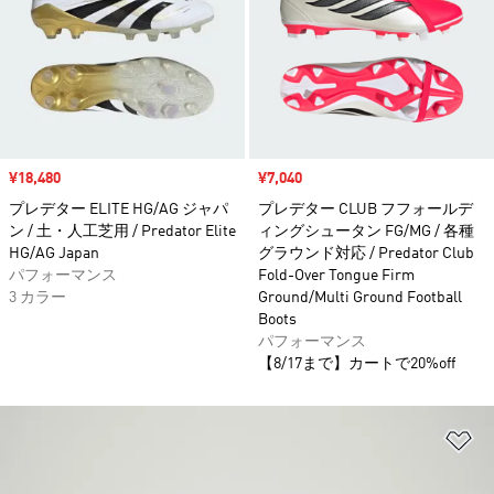
セール価格
¥18,480
セール価格
¥7,040
プレデター ELITE HG/AG ジャパ
プレデター CLUB フフォールデ
ン / 土・人工芝用 / Predator Elite
ィングシュータン FG/MG / 各種
HG/AG Japan
グラウンド対応 / Predator Club
パフォーマンス
Fold-Over Tongue Firm
3 カラー
Ground/Multi Ground Football
Boots
パフォーマンス
【8/17まで】カートで20%off
ほ