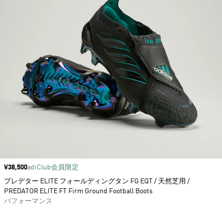
価格
¥38,500
adiClub会員限定
プレデター ELITE フォールディングタン FG EQT / 天然芝用 /
PREDATOR ELITE FT Firm Ground Football Boots
パフォーマンス