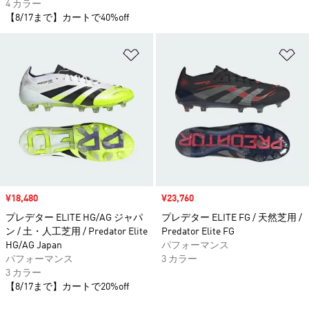
4 カラー
【8/17まで】カートで40%off
ほしいものリストに追加
ほ
セール価格
¥18,480
セール価格
¥23,760
プレデター ELITE HG/AG ジャパ
プレデター ELITE FG / 天然芝用 /
ン / 土・人工芝用 / Predator Elite
Predator Elite FG
HG/AG Japan
パフォーマンス
パフォーマンス
3 カラー
3 カラー
【8/17まで】カートで20%off