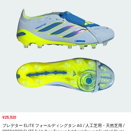
セール価格
¥25,520
プレデター ELITE フォールディングタン AG / 人工芝用・天然芝用 /