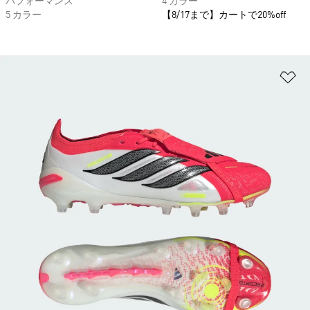
パフォーマンス
4 カラー
5 カラー
【8/17まで】カートで20%off
ほ