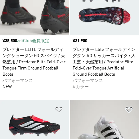
価格
¥38,500
adiClub会員限定
価格
¥31,900
プレデター ELITE フォールディ
プレデター Elite フォールディン
ングシュータン FG スパイク / 天
グタン AG サッカースパイク / 人
然芝用 / Predator Elite Fold-Over
工芝・天然芝用 / Predator Elite
Tongue Firm Ground Football
Fold-Over Tongue Artificial
Boots
Ground Football Boots
パフォーマンス
パフォーマンス
NEW
4 カラー
ほしいものリストに追加
ほ