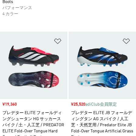
Boots
パフォーマンス
4 カラー
ほしいものリストに追加
ほ
セール価格
¥19,360
セール価格
¥25,520
adiClub会員限定
プレデター ELITE フォールディ
プレデター ELITE JB フォールデ
ングシュータン HG サッカース
ィングタン AG スパイク / 人工
パイク / 土・人工芝 / PREDATOR
芝・天然芝用 / Predator Elite JB
ELITE Fold-Over Tongue Hard
Fold-Over Tongue Artificial Grass