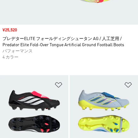
セール価格
¥25,520
プレデターELITE フォールディングシュータン AG / 人工芝用 /
Predator Elite Fold-Over Tongue Artificial Ground Football Boots
パフォーマンス
4 カラー
ほしいものリストに追加
ほ