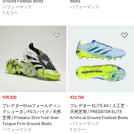
Ground Football Boots
Boots
パフォーマンス
パフォーマンス
5 カラー
ほしいものリストに追加
ほ
セール価格
¥25,520
セール価格
¥23,760
プレデターEliteフォールディン
プレデター ELITE AG / 人工芝・
グシュータンFGスパイク / 天然
天然芝用 / PREDATOR ELITE
芝用 / Predator Elite Fold-Over
Artificial Ground Football Boots
Tongue Firm Ground Boots
パフォーマンス
パフォーマンス
2 カラー