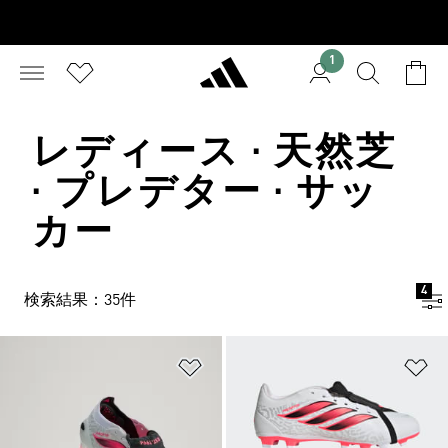
1
レディース · 天然芝
· プレデター · サッ
カー
4
検索結果：35件
ほしいものリストに追加
ほ