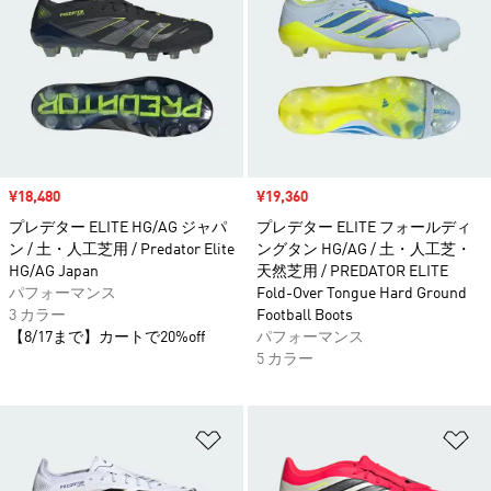
セール価格
¥18,480
セール価格
¥19,360
プレデター ELITE HG/AG ジャパ
プレデター ELITE フォールディ
ン / 土・人工芝用 / Predator Elite
ングタン HG/AG / 土・人工芝・
HG/AG Japan
天然芝用 / PREDATOR ELITE
パフォーマンス
Fold-Over Tongue Hard Ground
3 カラー
Football Boots
【8/17まで】カートで20%off
パフォーマンス
5 カラー
ほしいものリストに追加
ほ