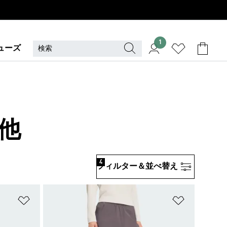
1
ューズ
の他
4
フィルター＆並べ替え
ほしいものリストに追加
ほしいもの