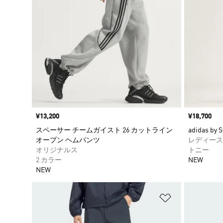
価格
¥13,200
価格
¥18,700
スペーサー チームガイスト 26 カットライン
adidas by S
オープン ヘムパンツ
レディース
オリジナルス
トニー
2 カラー
NEW
NEW
ほしいものリ