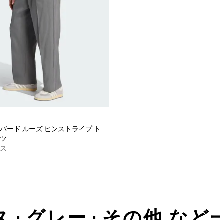
バード ルーズ ピンストライプ ト
ツ
ス
 • グレー • その他 な