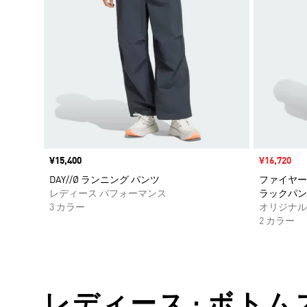
価格
¥15,400
セール価格
¥16,720
DAY//Ø ランニング パンツ
ファイヤー
レディース パフォーマンス
ラックパン
3 カラー
オリジナル
2 カラー
レディース • ボトムス