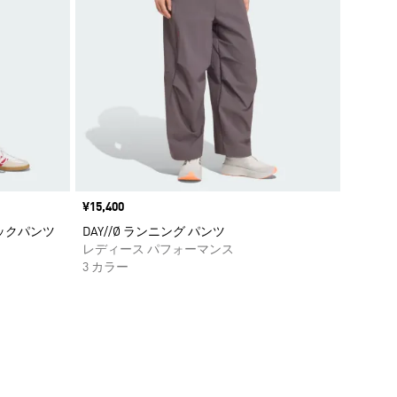
価格
¥15,400
ックパンツ
DAY//Ø ランニング パンツ
レディース パフォーマンス
3 カラー