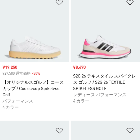
ほしいものリストに追加
ほ
セール価格
¥19,250
セール価格
¥8,470
¥27,500 通常価格
-30%
割引
S2G 26 テキスタイル スパイクレ
【オリジナルスゴルフ】コース
ス ゴルフ / S2G 26 TEXTILE
カップ / Coursecup Spikeless
SPIKELESS GOLF
Golf
レディース パフォーマンス
パフォーマンス
4 カラー
4 カラー
ほしいものリストに追加
ほ