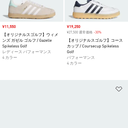
セール価格
¥11,550
セール価格
¥19,250
¥27,500 通常価格
-30%
割引
【オリジナルスゴルフ】ウィメ
ンズ ガゼル ゴルフ / Gazelle
【オリジナルスゴルフ】コース
Spikeless Golf
カップ / Coursecup Spikeless
レディース パフォーマンス
Golf
4 カラー
パフォーマンス
4 カラー
ほ