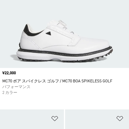
価格
¥22,000
MC70 ボア スパイクレス ゴルフ / MC70 BOA SPIKELESS GOLF
パフォーマンス
2 カラー
ほしいものリストに追加
ほ