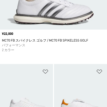
価格
¥22,000
MC70 FB スパイクレス ゴルフ / MC70 FB SPIKELESS GOLF
パフォーマンス
2 カラー
ほしいものリストに追加
ほ