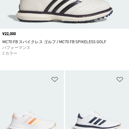
価格
¥22,000
MC70 FB スパイクレス ゴルフ / MC70 FB SPIKELESS GOLF
パフォーマンス
2 カラー
ほしいものリストに追加
ほ