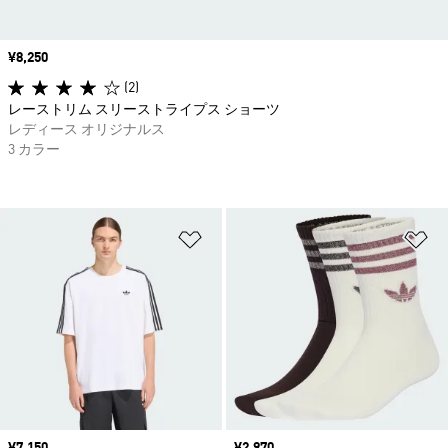
価格
¥8,250
(2)
レーストリム スリーストライプス ショーツ
レディース オリジナルス
3 カラー
ほしいものリストに追加
ほ