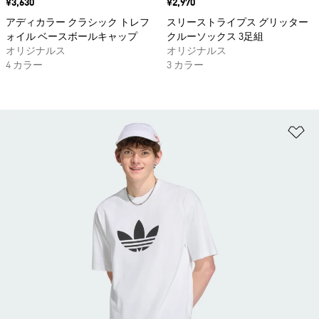
価格
¥3,630
価格
¥2,970
アディカラー クラシック トレフ
スリーストライプス グリッター
ォイル ベースボールキャップ
クルーソックス 3足組
オリジナルス
オリジナルス
4 カラー
3 カラー
ほ