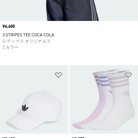
価格
¥6,600
3 STRIPES TEE COCA COLA
レディース オリジナルス
2 カラー
ほしいものリストに追加
ほ