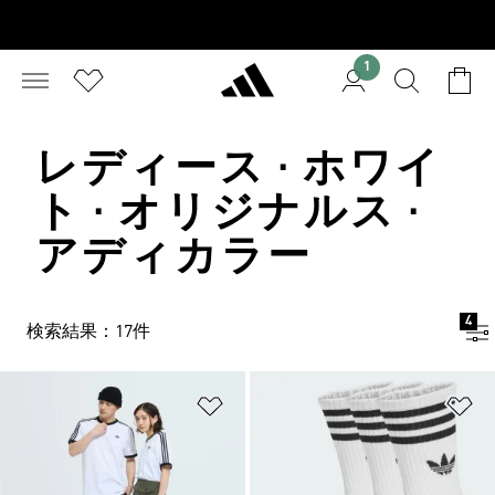
1
レディース · ホワイ
ト · オリジナルス ·
アディカラー
4
検索結果：17件
ほしいものリストに追加
ほ