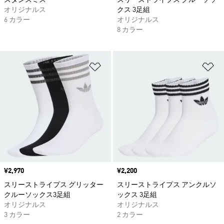
スタンスミス
スリーストライプス クルーソッ
オリジナルス
クス 3足組
6 カラー
オリジナルス
8 カラー
ほしいものリストに追加
ほ
価格
¥2,970
価格
¥2,200
スリーストライプス グリッター
スリーストライプス アンクルソ
クルーソックス3足組
ックス 3足組
オリジナルス
オリジナルス
3 カラー
2 カラー