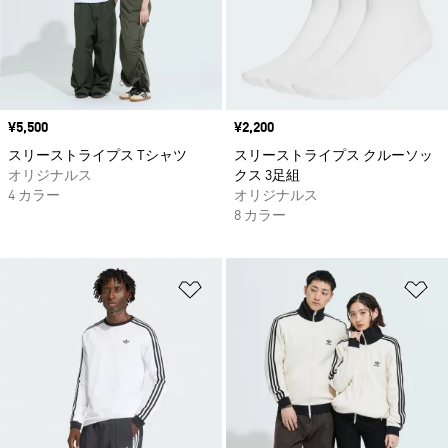
価格
¥5,500
価格
¥2,200
スリーストライプス Tシャツ
スリーストライプス クルーソッ
オリジナルス
クス 3足組
4 カラー
オリジナルス
8 カラー
ほしいものリストに追加
ほ