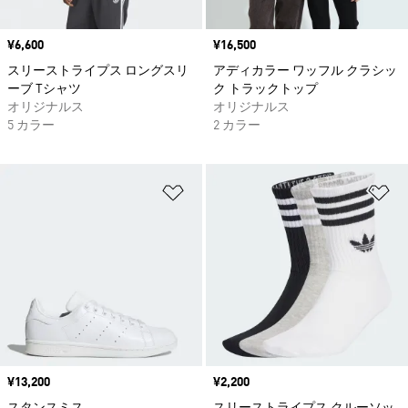
価格
¥6,600
価格
¥16,500
スリーストライプス ロングスリ
アディカラー ワッフル クラシッ
ーブ Tシャツ
ク トラックトップ
オリジナルス
オリジナルス
5 カラー
2 カラー
ほしいものリストに追加
ほ
価格
¥13,200
価格
¥2,200