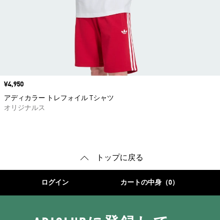
価格
¥4,950
アディカラー トレフォイル Tシャツ
オリジナルス
トップに戻る
ログイン
カートの中身（0）