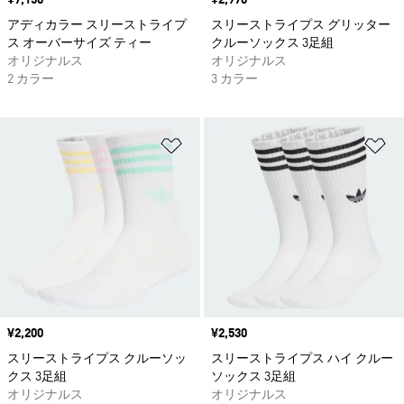
価格
¥7,150
価格
¥2,970
アディカラー スリーストライプ
スリーストライプス グリッター
ス オーバーサイズ ティー
クルーソックス 3足組
オリジナルス
オリジナルス
2 カラー
3 カラー
ほしいものリストに追加
ほ
価格
¥2,200
価格
¥2,530
スリーストライプス クルーソッ
スリーストライプス ハイ クルー
クス 3足組
ソックス 3足組
オリジナルス
オリジナルス