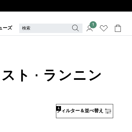
1
ューズ
スト · ランニン
4
フィルター＆並べ替え