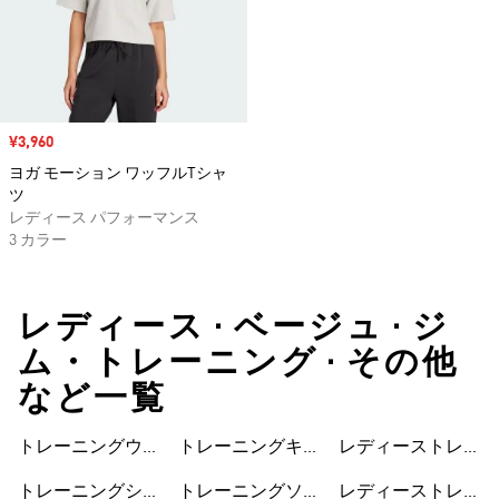
セール価格
¥3,960
ヨガ モーション ワッフルTシャ
ツ
レディース パフォーマンス
3 カラー
レディース • ベージュ • ジ
ム・トレーニング • その他
など一覧
トレーニングウェ
トレーニングキャ
レディーストレー
ア
ップ
ニングウェア
トレーニングシュ
トレーニングソッ
レディーストレー