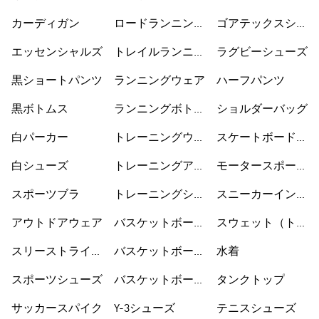
ューズ
カーディガン
ロードランニング
ゴアテックスシュ
シューズ
ーズ
エッセンシャルズ
トレイルランニン
ラグビーシューズ
グシューズ
黒ショートパンツ
ランニングウェア
ハーフパンツ
黒ボトムス
ランニングボトム
ショルダーバッグ
ス
白パーカー
トレーニングウェ
スケートボードシ
ア
ューズ
白シューズ
トレーニングアク
モータースポーツ
セサリー
ウェア
スポーツブラ
トレーニングシュ
スニーカーインソ
ーズ
ックス
アウトドアウェア
バスケットボール
スウェット（トレ
ウェア
ーナー）
スリーストライプ
バスケットボール
水着
ス
シューズ
スポーツシューズ
バスケットボール
タンクトップ
ショートパンツ
サッカースパイク
Y-3シューズ
テニスシューズ