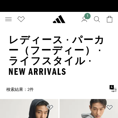
1
レディース · パーカ
ー（フーディー） ·
ライフスタイル ·
NEW ARRIVALS
4
検索結果：2件
ほしいものリストに追加
ほ