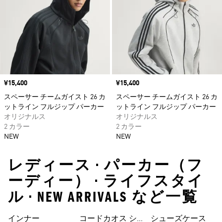
価格
¥15,400
価格
¥15,400
スペーサー チームガイスト 26 カ
スペーサー チームガイスト 26 カ
ットライン フルジップ パーカー
ットライン フルジップ パーカー
オリジナルス
オリジナルス
2 カラー
2 カラー
NEW
NEW
レディース • パーカー（フ
ーディー） • ライフスタイ
ル • NEW ARRIVALS など一覧
インナー
コードカオス シ
シューズケース