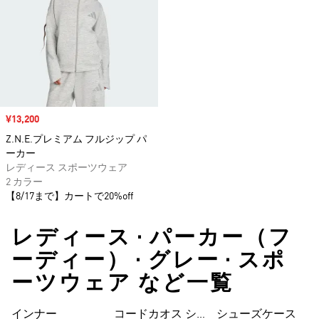
セール価格
¥13,200
Z.N.E.プレミアム フルジップ パ
ーカー
レディース スポーツウェア
2 カラー
【8/17まで】カートで20%off
レディース • パーカー（フ
ーディー） • グレー • スポ
ーツウェア など一覧
インナー
コードカオス シ
シューズケース