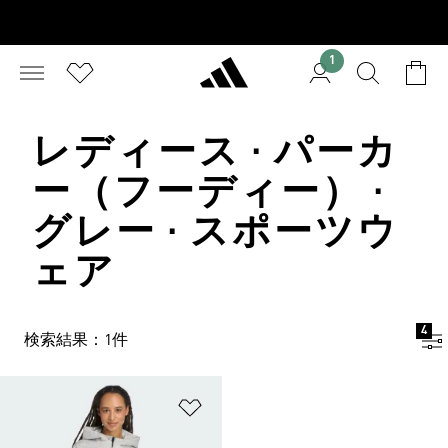
1
レディース · パーカ
ー（フーディー） ·
グレー · スポーツウ
ェア
4
検索結果：1件
ほしいものリストに追加