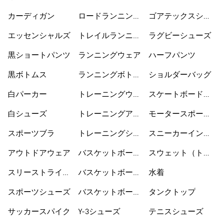
ューズ
カーディガン
ロードランニング
ゴアテックスシュ
シューズ
ーズ
エッセンシャルズ
トレイルランニン
ラグビーシューズ
グシューズ
黒ショートパンツ
ランニングウェア
ハーフパンツ
黒ボトムス
ランニングボトム
ショルダーバッグ
ス
白パーカー
トレーニングウェ
スケートボードシ
ア
ューズ
白シューズ
トレーニングアク
モータースポーツ
セサリー
ウェア
スポーツブラ
トレーニングシュ
スニーカーインソ
ーズ
ックス
アウトドアウェア
バスケットボール
スウェット（トレ
ウェア
ーナー）
スリーストライプ
バスケットボール
水着
ス
シューズ
スポーツシューズ
バスケットボール
タンクトップ
ショートパンツ
サッカースパイク
Y-3シューズ
テニスシューズ