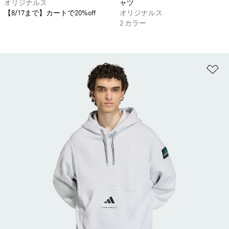
オリジナルス
ャツ
【8/17まで】カートで20%off
オリジナルス
2 カラー
ほ