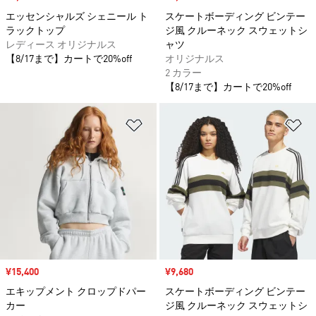
エッセンシャルズ シェニール ト
スケートボーディング ビンテー
ラックトップ
ジ風 クルーネック スウェットシ
レディース オリジナルス
ャツ
【8/17まで】カートで20%off
オリジナルス
2 カラー
【8/17まで】カートで20%off
ほしいものリストに追加
ほ
セール価格
¥15,400
セール価格
¥9,680
エキップメント クロップドパー
スケートボーディング ビンテー
カー
ジ風 クルーネック スウェットシ