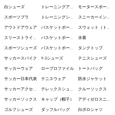
ア
ューズ
白シューズ
トレーニングアク
モータースポーツ
セサリー
ウェア
スポーツブラ
トレーニングシュ
スニーカーインソ
ーズ
ックス
アウトドアウェア
バスケットボール
スウェット（トレ
ウェア
ーナー）
スリーストライプ
バスケットボール
水着
ス
シューズ
スポーツシューズ
バスケットボール
タンクトップ
ショートパンツ
サッカースパイク
Y-3シューズ
テニスシューズ
サッカーウェア
ロープロファイル
トートバッグ
サッカー日本代表
テニスウェア
防水ジャケット
サッカーアクセサ
テレックスシュー
クルーソックス
リー
ズ
サッカーソックス
キャップ（帽子）
アディゼロスニー
カー
ゴルフシューズ
ダッフルバッグ
白ポロシャツ