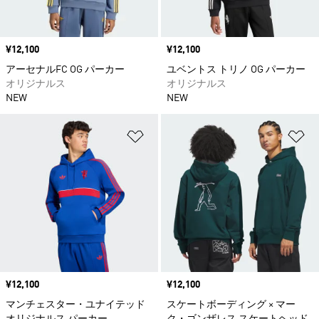
価格
¥12,100
価格
¥12,100
アーセナルFC OG パーカー
ユベントス トリノ OG パーカー
オリジナルス
オリジナルス
NEW
NEW
ほしいものリストに追加
ほ
価格
¥12,100
価格
¥12,100
マンチェスター・ユナイテッド
スケートボーディング × マー