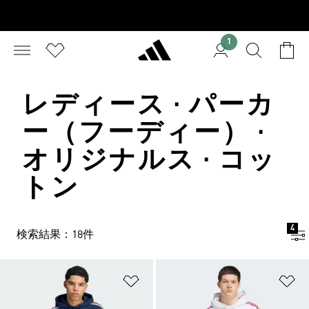
1
レディース · パーカ
ー（フーディー） ·
オリジナルス · コッ
トン
4
検索結果：18件
ほしいものリストに追加
ほ