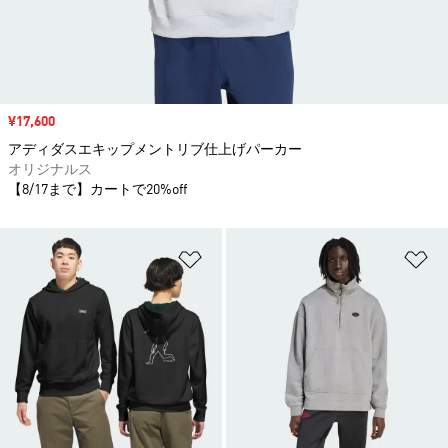
セール価格
¥17,600
アディダスエキップメントリブ仕上げパーカー
オリジナルス
【8/17まで】カートで20%off
ほしいものリストに追加
ほ