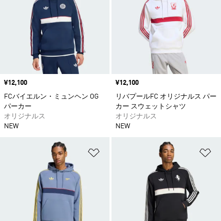
価格
¥12,100
価格
¥12,100
FCバイエルン・ミュンヘン OG
リバプールFC オリジナルス パー
パーカー
カー スウェットシャツ
オリジナルス
オリジナルス
NEW
NEW
ほしいものリストに追加
ほ