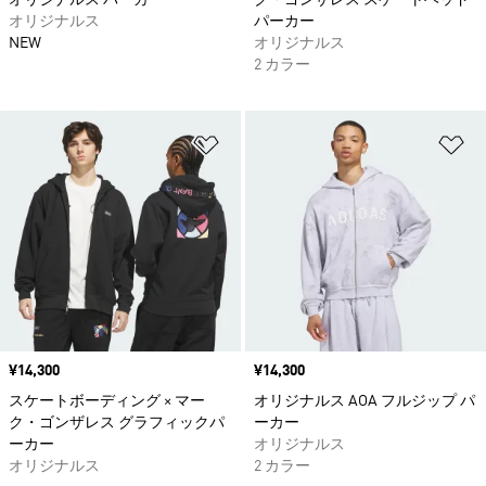
オリジナルス パーカー
ク・ゴンザレス スケートヘッド
オリジナルス
パーカー
NEW
オリジナルス
2 カラー
ほしいものリストに追加
ほ
価格
¥14,300
価格
¥14,300
スケートボーディング × マー
オリジナルス AOA フルジップ パ
ク・ゴンザレス グラフィックパ
ーカー
ーカー
オリジナルス
オリジナルス
2 カラー