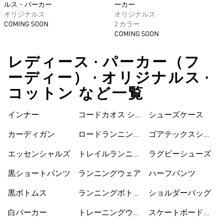
ルス・パーカー
ーカー
オリジナルス
オリジナルス
COMING SOON
2 カラー
COMING SOON
レディース • パーカー（フ
ーディー） • オリジナルス •
コットン など一覧
インナー
コードカオス シ
シューズケース
ューズ
カーディガン
ロードランニング
ゴアテックスシュ
シューズ
ーズ
エッセンシャルズ
トレイルランニン
ラグビーシューズ
グシューズ
黒ショートパンツ
ランニングウェア
ハーフパンツ
黒ボトムス
ランニングボトム
ショルダーバッグ
ス
白パーカー
トレーニングウェ
スケートボードシ