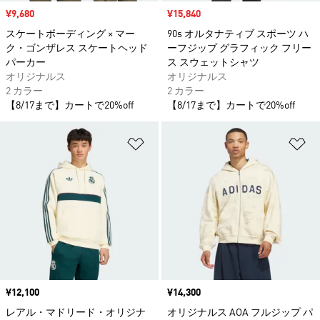
セール価格
¥9,680
セール価格
¥15,840
スケートボーディング × マー
90s オルタナティブ スポーツ ハ
ク・ゴンザレス スケートヘッド
ーフジップ グラフィック フリー
パーカー
ス スウェットシャツ
オリジナルス
オリジナルス
2 カラー
2 カラー
【8/17まで】カートで20%off
【8/17まで】カートで20%off
ほしいものリストに追加
ほ
価格
¥12,100
価格
¥14,300
レアル・マドリード・オリジナ
オリジナルス AOA フルジップ パ