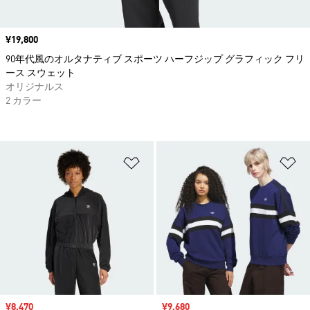
価格
¥19,800
90年代風のオルタナティブ スポーツ ハーフジップ グラフィック フリ
ース スウェット
オリジナルス
2 カラー
ほしいものリストに追加
ほ
セール価格
¥8,470
セール価格
¥9,680