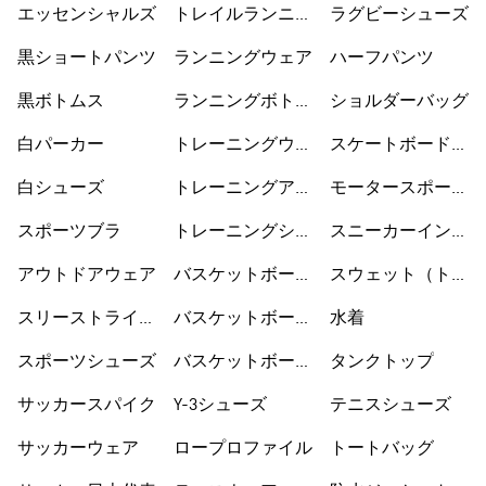
エッセンシャルズ
トレイルランニン
ラグビーシューズ
グシューズ
黒ショートパンツ
ランニングウェア
ハーフパンツ
黒ボトムス
ランニングボトム
ショルダーバッグ
ス
白パーカー
トレーニングウェ
スケートボードシ
ア
ューズ
白シューズ
トレーニングアク
モータースポーツ
セサリー
ウェア
スポーツブラ
トレーニングシュ
スニーカーインソ
ーズ
ックス
アウトドアウェア
バスケットボール
スウェット（トレ
ウェア
ーナー）
スリーストライプ
バスケットボール
水着
ス
シューズ
スポーツシューズ
バスケットボール
タンクトップ
ショートパンツ
サッカースパイク
Y-3シューズ
テニスシューズ
サッカーウェア
ロープロファイル
トートバッグ