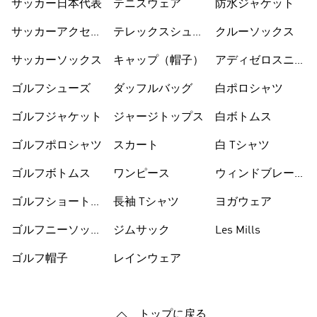
サッカー日本代表
テニスウェア
防水ジャケット
サッカーアクセサ
テレックスシュー
クルーソックス
リー
ズ
サッカーソックス
キャップ（帽子）
アディゼロスニー
カー
ゴルフシューズ
ダッフルバッグ
白ポロシャツ
ゴルフジャケット
ジャージトップス
白ボトムス
ゴルフポロシャツ
スカート
白 Tシャツ
ゴルフボトムス
ワンピース
ウィンドブレーカ
ー
ゴルフショートパ
長袖 Tシャツ
ヨガウェア
ンツ
ゴルフニーソック
ジムサック
Les Mills
ス
ゴルフ帽子
レインウェア
トップに戻る