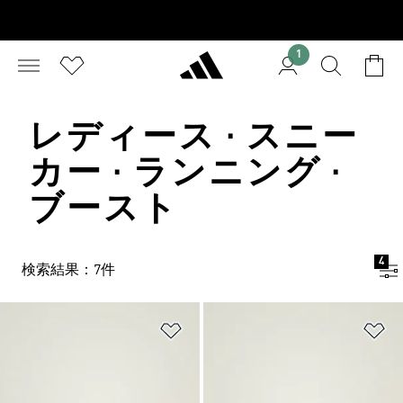
1
レディース · スニー
カー · ランニング ·
ブースト
4
検索結果：7件
ほしいものリストに追加
ほ