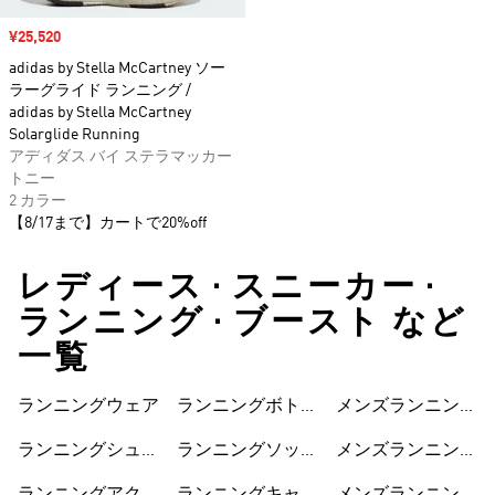
セール価格
¥25,520
adidas by Stella McCartney ソー
ラーグライド ランニング /
adidas by Stella McCartney
Solarglide Running
アディダス バイ ステラマッカー
トニー
2 カラー
【8/17まで】カートで20%off
レディース • スニーカー •
ランニング • ブースト など
一覧
ランニングウェア
ランニングボトム
メンズランニング
ス
ジャケット
ランニングシュー
ランニングソック
メンズランニング
ズ
ス
ショートパンツ