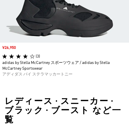
セール価格
¥26,950
(3)
adidas by Stella McCartney スポーツウェア / adidas by Stella
McCartney Sportswear
アディダス バイ ステラマッカートニー
レディース • スニーカー •
ブラック • ブースト など一
覧