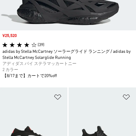
セール価格
¥25,520
(39)
adidas by Stella McCartney ソーラーグライド ランニング / adidas by
Stella McCartney Solarglide Running
アディダス バイ ステラマッカートニー
2 カラー
【8/17まで】カートで20%off
ほしいものリストに追加
ほ