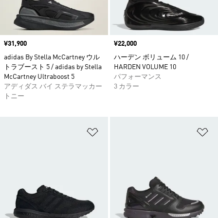
価格
¥31,900
価格
¥22,000
adidas By Stella McCartney ウル
ハーデン ボリューム 10 /
トラブースト 5 / adidas by Stella
HARDEN VOLUME 10
McCartney Ultraboost 5
パフォーマンス
アディダス バイ ステラマッカー
3 カラー
トニー
ほしいものリストに追加
ほ