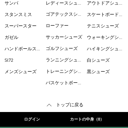
サンバ
レディースシュー
シューズ
アウトドアシュー
ズ
ズ
ゴアテックスシュ
スタンスミス
スケートボードシ
ーズ
ューズ
ローファー
スーパースター
テニスシューズ
サッカーシューズ
ガゼル
ウォーキングシュ
ーズ
ゴルフシューズ
ハンドボールスペ
ハイキングシュー
ツィアル
ズ
ランニングシュー
Sl72
白シューズ
ズ
トレーニングシュ
メンズシューズ
黒シューズ
ーズ
バスケットボール
トップに戻る
ログイン
カートの中身（0）