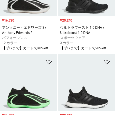
セール価格
¥16,720
セール価格
¥20,240
アンソニー・エドワーズ 2 /
ウルトラブースト 1.0 DNA /
Anthony Edwards 2
Ultraboost 1.0 DNA
パフォーマンス
スポーツウェア
12 カラー
3 カラー
【8/17まで】カートで40%off
【8/17まで】カートで20%off
ほしいものリストに追加
ほ