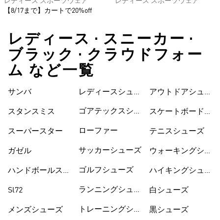
レディース スポーツウェア
レディース スポーツウェア
【8/17まで】カートで20%off
レディース • スニーカー •
ブラック • クラウドフォー
ム など一覧
サンバ
レディースシュー
シューズ
アウトドアシュー
ズ
ズ
ゴアテックスシュ
スタンスミス
スケートボードシ
ーズ
ューズ
ローファー
スーパースター
テニスシューズ
サッカーシューズ
ガゼル
ウォーキングシュ
ーズ
ゴルフシューズ
ハンドボールスペ
ハイキングシュー
ツィアル
ズ
ランニングシュー
Sl72
白シューズ
ズ
トレーニングシュ
メンズシューズ
黒シューズ