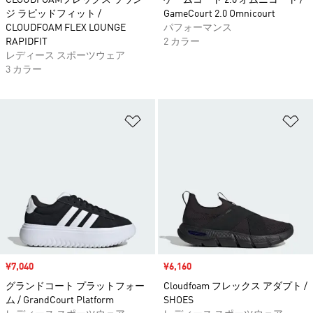
CLOUDFOAMフレックス ラウン
ゲームコート 2.0 オムニコート /
ジ ラピッドフィット /
GameCourt 2.0 Omnicourt
CLOUDFOAM FLEX LOUNGE
パフォーマンス
RAPIDFIT
2 カラー
レディース スポーツウェア
3 カラー
ほしいものリストに追加
ほ
セール価格
¥7,040
セール価格
¥6,160
グランドコート プラットフォー
Cloudfoam フレックス アダプト /
ム / GrandCourt Platform
SHOES