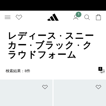
1
レディース · スニー
カー · ブラック · ク
ラウドフォーム
4
検索結果：8件
ほしいものリストに追加
ほ