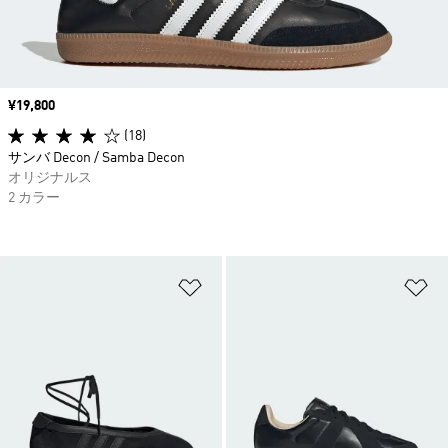
価格
¥19,800
(18)
サンバ Decon / Samba Decon
オリジナルス
2 カラー
ほしいものリストに追加
ほ