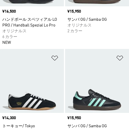
価格
¥16,500
価格
¥15,950
ハンドボール スペツィアル LO
サンバ OG / Samba OG
PRO / Handball Spezial Lo Pro
オリジナルス
オリジナルス
2 カラー
6 カラー
NEW
ほしいものリストに追加
ほ
価格
¥14,300
価格
¥15,950
トーキョー/ Tokyo
サンバ OG / Samba OG