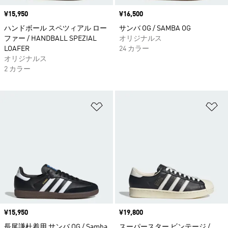
価格
¥15,950
価格
¥16,500
ハンドボール スペツィアル ロー
サンバ OG / SAMBA OG
ファー / HANDBALL SPEZIAL
オリジナルス
LOAFER
24 カラー
オリジナルス
2 カラー
ほしいものリストに追加
ほ
価格
¥15,950
価格
¥19,800
長尾謙杜着用 サンバ OG / Samba
スーパースター ビンテージ /