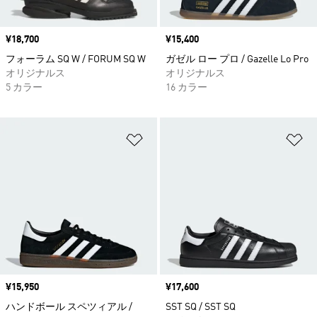
価格
¥18,700
価格
¥15,400
フォーラム SQ W / FORUM SQ W
ガゼル ロー プロ / Gazelle Lo Pro
オリジナルス
オリジナルス
5 カラー
16 カラー
ほしいものリストに追加
ほ
価格
¥15,950
価格
¥17,600
ハンドボール スペツィアル /
SST SQ / SST SQ