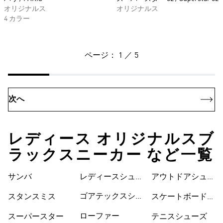
オリジナルス
オリジナルス
4 カラー
ページ： 1 ／ 5
次へ
レディース オリジナルスブ
ラックスニーカー など一覧
サンバ
レディースシュー
シューズ
アウトドアシュー
ズ
ズ
ゴアテックスシュ
スタンスミス
スケートボードシ
ーズ
ューズ
ローファー
スーパースター
テニスシューズ