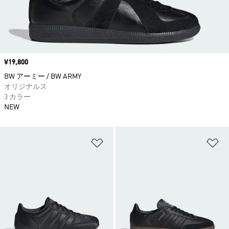
価格
¥19,800
BW アーミー / BW ARMY
オリジナルス
3 カラー
NEW
ほしいものリストに追加
ほ