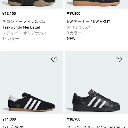
価格
¥12,100
価格
¥19,800
テコンドー メイ バレエ/
BW アーミー / BW ARMY
Taekwondo Mei Ballet
オリジナルス
レディース オリジナルス
3 カラー
12 カラー
NEW
ほしいものリストに追加
ほ
価格
¥14,300
価格
¥18,700
パリ / PARIS
スーパースター 82 / Superstar 82