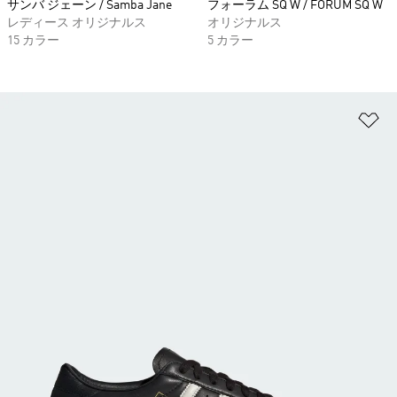
サンバ ジェーン / Samba Jane
フォーラム SQ W / FORUM SQ W
レディース オリジナルス
オリジナルス
15 カラー
5 カラー
ほ