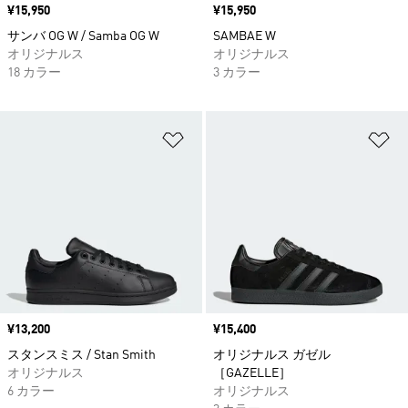
価格
¥15,950
価格
¥15,950
サンバ OG W / Samba OG W
SAMBAE W
オリジナルス
オリジナルス
18 カラー
3 カラー
ほしいものリストに追加
ほ
価格
¥13,200
価格
¥15,400
スタンスミス / Stan Smith
オリジナルス ガゼル
オリジナルス
［GAZELLE］
6 カラー
オリジナルス