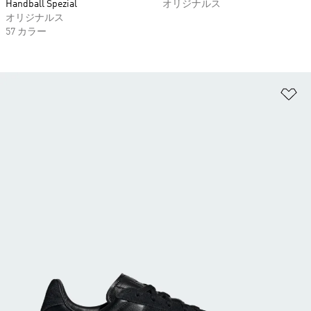
Handball Spezial
オリジナルス
オリジナルス
57 カラー
ほ