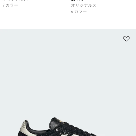
7 カラー
オリジナルス
6 カラー
ほ