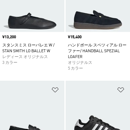
価格
¥13,200
価格
¥15,400
スタンスミス ローバレエ W /
ハンドボール スペツィアル ロー
STAN SMITH LO BALLET W
ファー/ HANDBALL SPEZIAL
レディース オリジナルス
LOAFER
3 カラー
オリジナルス
5 カラー
ほしいものリストに追加
ほ