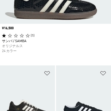
価格
¥16,500
(1)
サンバ / SAMBA
オリジナルス
24 カラー
ほしいものリストに追加
ほ