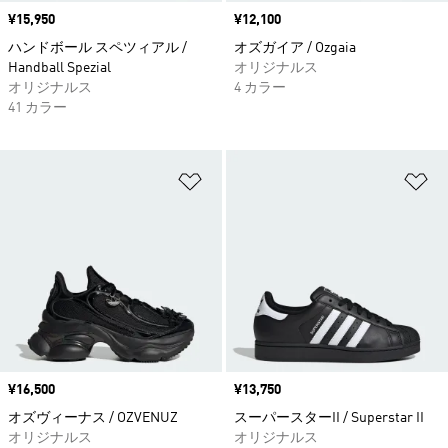
価格
¥15,950
価格
¥12,100
ハンドボール スペツィアル /
オズガイア / Ozgaia
Handball Spezial
オリジナルス
オリジナルス
4 カラー
41 カラー
ほしいものリストに追加
ほ
価格
¥16,500
価格
¥13,750
オズヴィーナス / OZVENUZ
スーパースターII / Superstar II
オリジナルス
オリジナルス