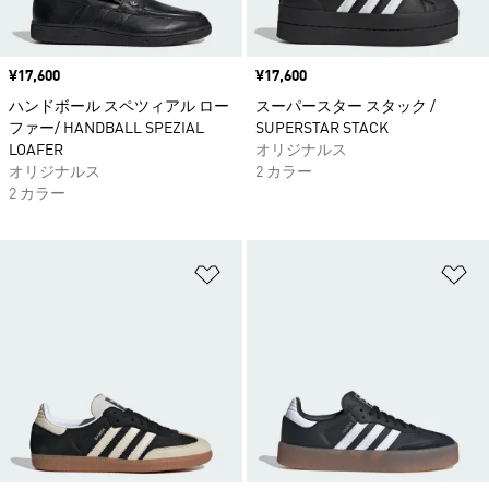
価格
¥17,600
価格
¥17,600
ハンドボール スペツィアル ロー
スーパースター スタック /
ファー/ HANDBALL SPEZIAL
SUPERSTAR STACK
LOAFER
オリジナルス
オリジナルス
2 カラー
2 カラー
ほしいものリストに追加
ほ