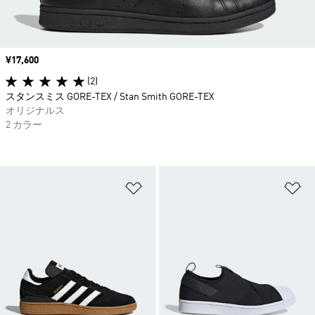
価格
¥17,600
(2)
スタンスミス GORE-TEX / Stan Smith GORE-TEX
オリジナルス
2 カラー
ほしいものリストに追加
ほ