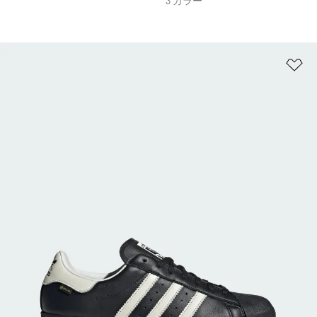
3 カラー
ほ