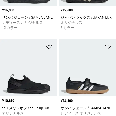
価格
¥14,300
価格
¥17,600
サンバ ジェーン / SAMBA JANE
ジャパン ラックス / JAPAN LUX
レディース オリジナルス
オリジナルス
15 カラー
3 カラー
ほしいものリストに追加
ほ
価格
¥10,890
価格
¥14,300
SST スリッポン / SST Slip-On
サンバ ジェーン / SAMBA JANE
オリジナルス
レディース オリジナルス