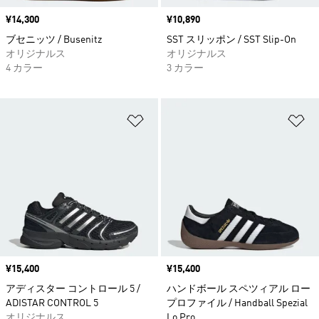
価格
¥14,300
価格
¥10,890
ブセニッツ / Busenitz
SST スリッポン / SST Slip-On
オリジナルス
オリジナルス
4 カラー
3 カラー
ほしいものリストに追加
ほ
価格
¥15,400
価格
¥15,400
アディスター コントロール 5 /
ハンドボール スペツィアル ロー
ADISTAR CONTROL 5
プロファイル / Handball Spezial
オリジナルス
Lo Pro