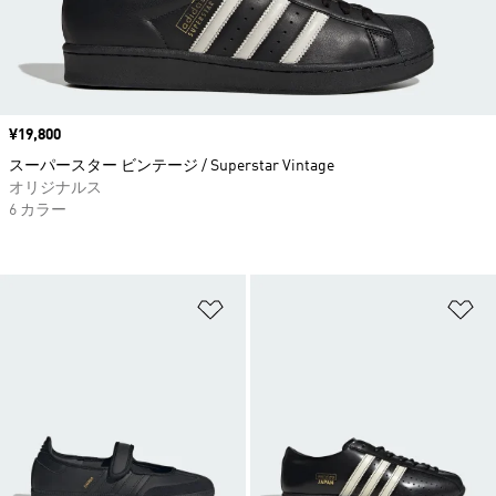
価格
¥19,800
スーパースター ビンテージ / Superstar Vintage
オリジナルス
6 カラー
ほしいものリストに追加
ほ