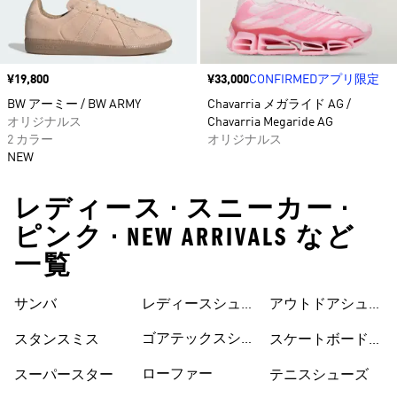
価格
¥19,800
価格
¥33,000
CONFIRMEDアプリ限定
BW アーミー / BW ARMY
Chavarria メガライド AG /
オリジナルス
Chavarria Megaride AG
2 カラー
オリジナルス
NEW
レディース • スニーカー •
ピンク • NEW ARRIVALS など
一覧
サンバ
レディースシュー
シューズ
アウトドアシュー
ズ
ズ
ゴアテックスシュ
スタンスミス
スケートボードシ
ーズ
ューズ
ローファー
スーパースター
テニスシューズ