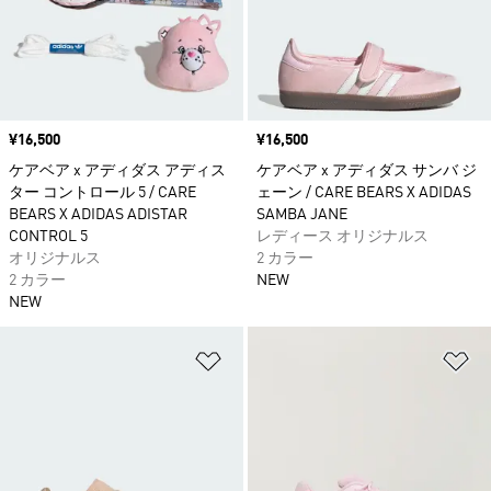
価格
¥16,500
価格
¥16,500
ケアベア x アディダス アディス
ケアベア x アディダス サンバ ジ
ター コントロール 5 / CARE
ェーン / CARE BEARS X ADIDAS
BEARS X ADIDAS ADISTAR
SAMBA JANE
CONTROL 5
レディース オリジナルス
オリジナルス
2 カラー
2 カラー
NEW
NEW
ほしいものリストに追加
ほ