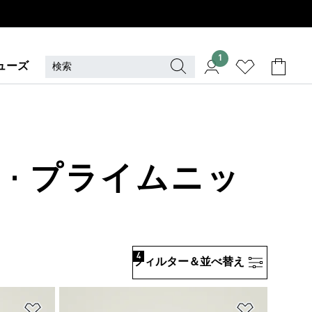
1
ューズ
 · プライムニッ
4
フィルター＆並べ替え
ほしいものリストに追加
ほしいもの