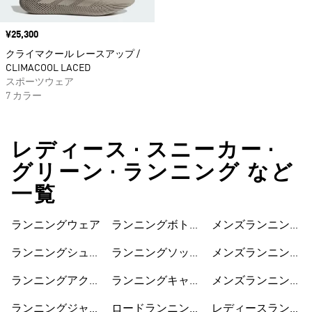
価格
¥25,300
クライマクール レースアップ /
CLIMACOOL LACED
スポーツウェア
7 カラー
レディース • スニーカー •
グリーン • ランニング など
一覧
ランニングウェア
ランニングボトム
メンズランニング
ス
ジャケット
ランニングシュー
ランニングソック
メンズランニング
ズ
ス
ショートパンツ
ランニングアクセ
ランニングキャッ
メンズランニング
サリー
プ
シューズ
ランニングジャケ
ロードランニング
レディースランニ