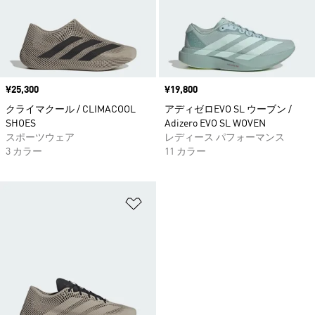
価格
¥25,300
価格
¥19,800
クライマクール / CLIMACOOL
アディゼロEVO SL ウーブン /
SHOES
Adizero EVO SL WOVEN
スポーツウェア
レディース パフォーマンス
3 カラー
11 カラー
ほしいものリストに追加