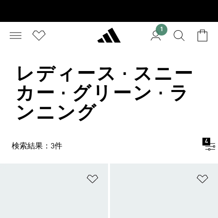
1
レディース · スニー
カー · グリーン · ラ
ンニング
4
検索結果：3件
ほしいものリストに追加
ほ