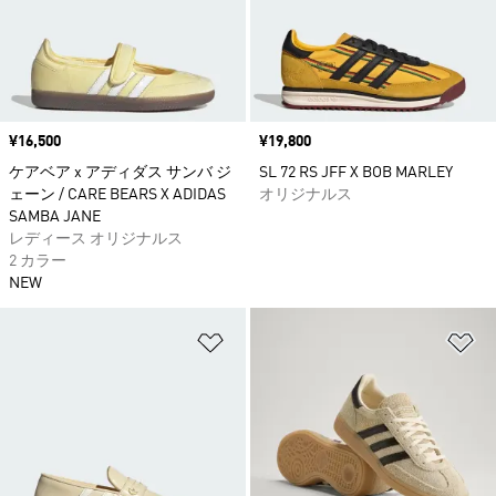
価格
¥16,500
価格
¥19,800
ケアベア x アディダス サンバ ジ
SL 72 RS JFF X BOB MARLEY
ェーン / CARE BEARS X ADIDAS
オリジナルス
SAMBA JANE
レディース オリジナルス
2 カラー
NEW
ほしいものリストに追加
ほ