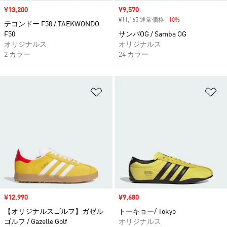
セール価格
¥13,200
セール価格
¥9,570
¥11,165 通常価格
-10%
割引
テコンドー F50 / TAEKWONDO
F50
サンバOG / Samba OG
オリジナルス
オリジナルス
2 カラー
24 カラー
ほしいものリストに追加
ほ
セール価格
¥12,990
セール価格
¥9,680
【オリジナルスゴルフ】ガゼル
トーキョー/ Tokyo
ゴルフ / Gazelle Golf
オリジナルス