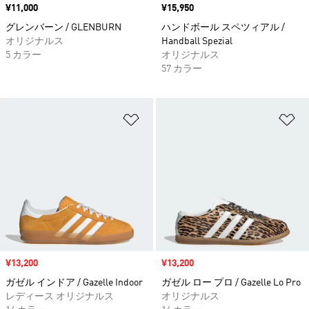
価格
¥11,000
価格
¥15,950
グレンバーン / GLENBURN
ハンドボール スペツィアル /
オリジナルス
Handball Spezial
5 カラー
オリジナルス
57 カラー
ほしいものリストに追加
ほ
セール価格
¥13,200
セール価格
¥13,200
ガゼル インドア / Gazelle Indoor
ガゼル ロー プロ / Gazelle Lo Pro
レディース オリジナルス
オリジナルス