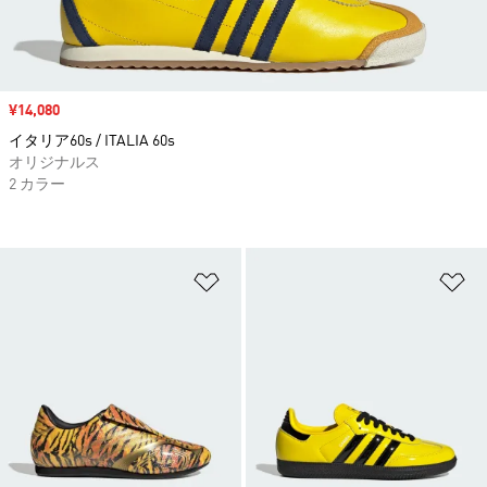
セール価格
¥14,080
イタリア60s / ITALIA 60s
オリジナルス
2 カラー
ほしいものリストに追加
ほ