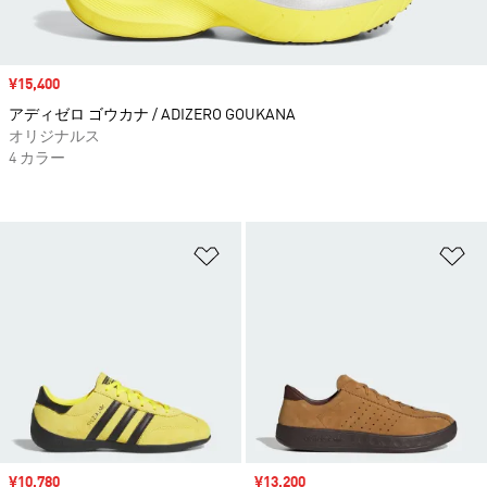
セール価格
¥15,400
アディゼロ ゴウカナ / ADIZERO GOUKANA
オリジナルス
4 カラー
ほしいものリストに追加
ほ
セール価格
¥10,780
セール価格
¥13,200