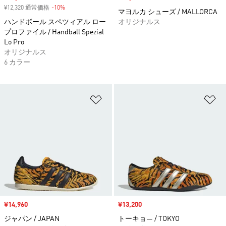
¥12,320 通常価格
-10%
割引
マヨルカ シューズ / MALLORCA
ハンドボール スペツィアル ロー
オリジナルス
プロファイル / Handball Spezial
Lo Pro
オリジナルス
6 カラー
ほしいものリストに追加
ほ
セール価格
¥14,960
セール価格
¥13,200
ジャパン / JAPAN
トーキョ― / TOKYO