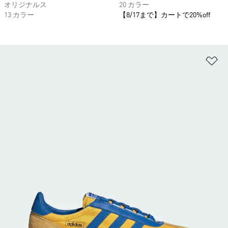
オリジナルス
20 カラー
13 カラー
【8/17まで】カートで20%off
ほ