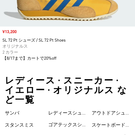
セール価格
¥13,200
SL 72 Pt シューズ / SL 72 Pt Shoes
オリジナルス
2 カラー
【8/17まで】カートで20%off
レディース • スニーカー •
イエロー • オリジナルス な
ど一覧
サンバ
レディースシュー
シューズ
アウトドアシュー
ズ
ズ
ゴアテックスシュ
スタンスミス
スケートボードシ
ーズ
ューズ