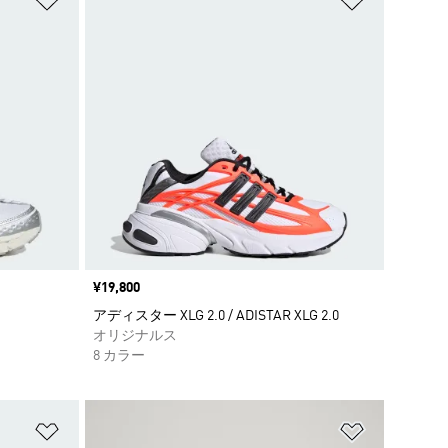
価格
¥19,800
アディスター XLG 2.0 / ADISTAR XLG 2.0
オリジナルス
8 カラー
ほしいものリストに追加
ほしいもの