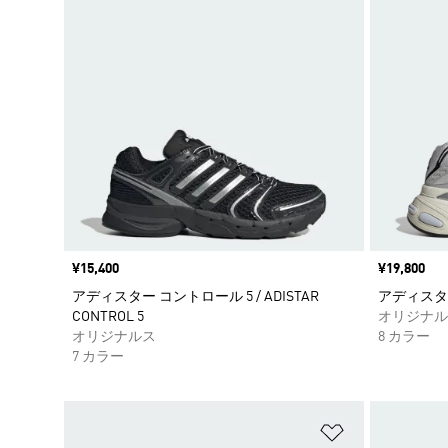
価格
¥15,400
価格
¥19,800
アディスター コントロール 5 / ADISTAR
アディスター XL
CONTROL 5
オリジナル
オリジナルス
8 カラー
7 カラー
ほしいものリ