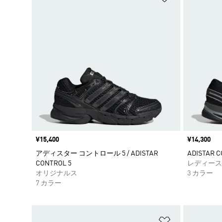
価格
¥15,400
価格
¥14,300
アディスター コントロール 5 / ADISTAR
ADISTAR 
CONTROL 5
レディース
オリジナルス
3 カラー
7 カラー
ほしいものリ