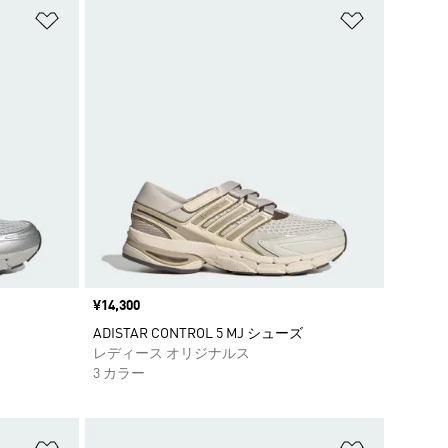
ほしいものリストに追加
ほしいもの
価格
¥14,300
ADISTAR CONTROL 5 MJ シューズ
レディース オリジナルス
3 カラー
ほしいものリストに追加
ほしいもの