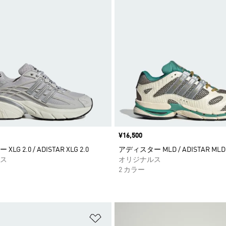
価格
¥16,500
G 2.0 / ADISTAR XLG 2.0
アディスター MLD / ADISTAR MLD
ス
オリジナルス
2 カラー
ストに追加
ほしいものリストに追加