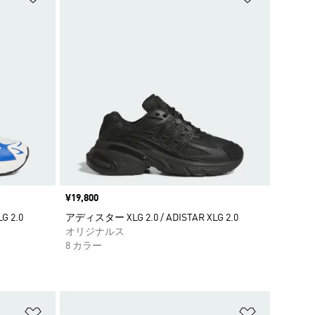
価格
¥19,800
G 2.0
アディスター XLG 2.0 / ADISTAR XLG 2.0
オリジナルス
8 カラー
ほしいものリストに追加
ほしいもの