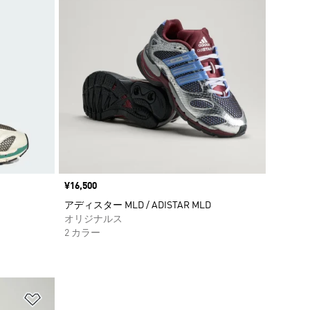
価格
¥16,500
アディスター MLD / ADISTAR MLD
オリジナルス
2 カラー
ほしいものリストに追加