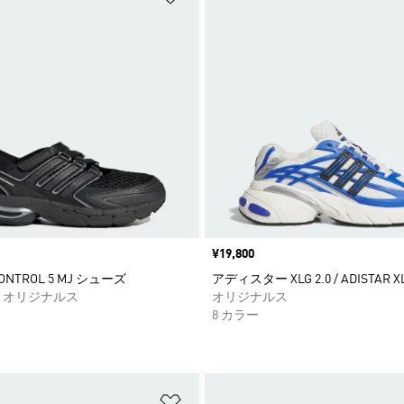
価格
¥19,800
CONTROL 5 MJ シューズ
アディスター XLG 2.0 / ADISTAR XL
 オリジナルス
オリジナルス
8 カラー
ストに追加
ほしいものリストに追加