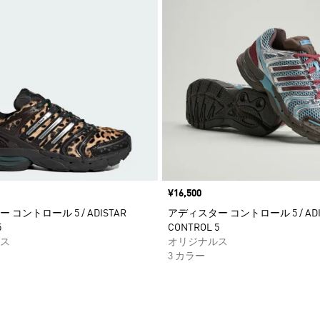
価格
¥16,500
コントロール 5 / ADISTAR
アディスター コントロール 5 / ADI
5
CONTROL 5
ス
オリジナルス
3 カラー