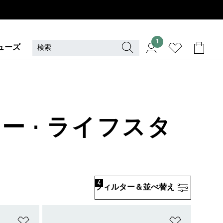
1
ューズ
ー · ライフスタ
4
フィルター＆並べ替え
ほしいものリストに追加
ほしいもの