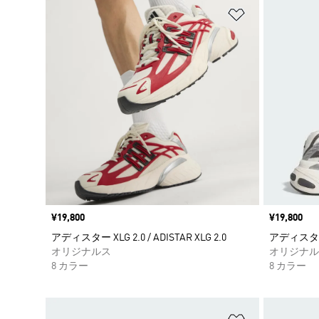
ほしいものリ
価格
¥19,800
価格
¥19,800
アディスター XLG 2.0 / ADISTAR XLG 2.0
アディスター XL
オリジナルス
オリジナル
8 カラー
8 カラー
ほしいものリ