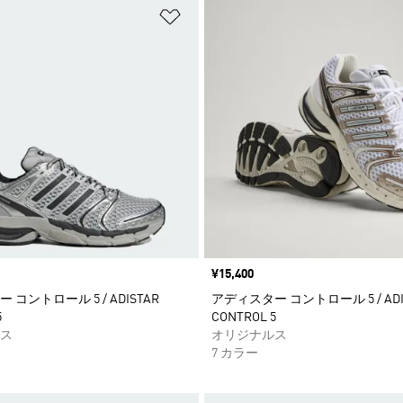
ストに追加
ほしいものリストに追加
価格
¥15,400
コントロール 5 / ADISTAR
アディスター コントロール 5 / ADI
5
CONTROL 5
ス
オリジナルス
7 カラー