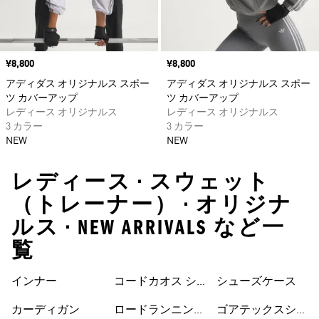
価格
¥8,800
価格
¥8,800
アディダス オリジナルス スポー
アディダス オリジナルス スポー
ツ カバーアップ
ツ カバーアップ
レディース オリジナルス
レディース オリジナルス
3 カラー
3 カラー
NEW
NEW
レディース • スウェット
（トレーナー） • オリジナ
ルス • NEW ARRIVALS など一
覧
インナー
コードカオス シ
シューズケース
ューズ
カーディガン
ロードランニング
ゴアテックスシュ