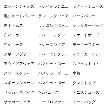
シューズ
ーズ
エッセンシャルズ
トレイルランニン
ラグビーシューズ
グシューズ
黒ショートパンツ
ランニングウェア
ハーフパンツ
黒ボトムス
ランニングボトム
ショルダーバッグ
ス
白パーカー
トレーニングウェ
スケートボードシ
ア
ューズ
白シューズ
トレーニングアク
モータースポーツ
セサリー
ウェア
スポーツブラ
トレーニングシュ
スニーカーインソ
ーズ
ックス
アウトドアウェア
バスケットボール
スウェット（トレ
ウェア
ーナー）
スリーストライプ
バスケットボール
水着
ス
シューズ
スポーツシューズ
バスケットボール
タンクトップ
ショートパンツ
サッカースパイク
Y-3シューズ
テニスシューズ
サッカーウェア
ロープロファイル
トートバッグ